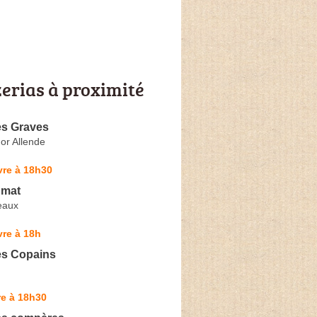
zerias à proximité
es Graves
or Allende
vre à 18h30
gmat
eaux
re à 18h
es Copains
re à 18h30