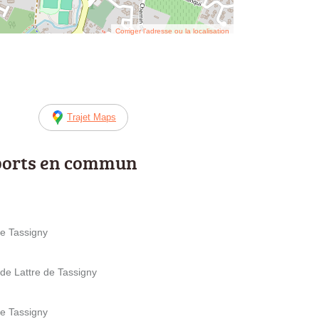
Corriger l’adresse ou la localisation
Trajet Maps
ports en commun
de Tassigny
de Lattre de Tassigny
de Tassigny