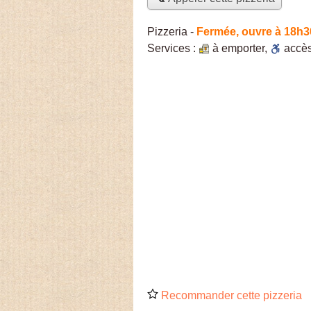
Pizzeria
-
Fermée, ouvre à 18h3
Services :
à emporter
,
accè
Recommander cette pizzeria