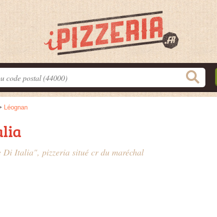
>
Léognan
alia
 Di Italia", pizzeria situé
cr du maréchal