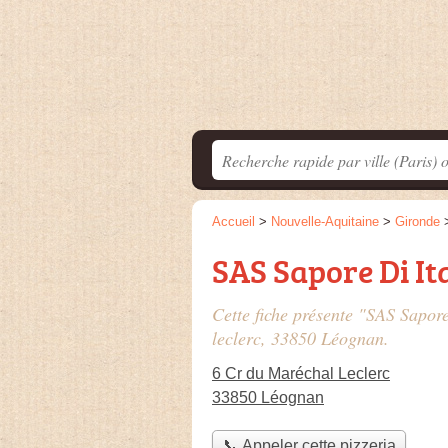
Accueil
>
Nouvelle-Aquitaine
>
Gironde
SAS Sapore Di It
Cette fiche présente "SAS Sapore
leclerc
, 33850 Léognan.
6 Cr du Maréchal Leclerc
33850 Léognan
📞 Appeler cette pizzeria