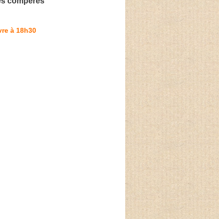
des compères
vre à 18h30