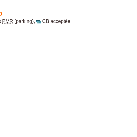
0
s
PMR
(parking)
,
CB acceptée