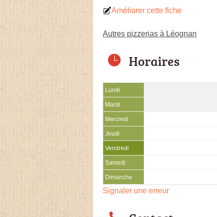
Améliorer cette fiche
Autres pizzerias à Léognan
Horaires
Lundi
Mardi
Mercredi
Jeudi
Vendredi
Samedi
Dimanche
Signaler une erreur