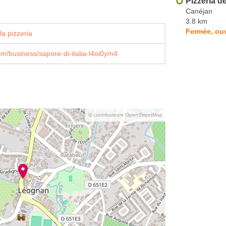
Pizzeria 
Canéjan
3.8 km
Fermée, ou
la pizzeria
m/business/sapore-di-italia-l4oi0ym4
© contributeurs OpenStreetMap