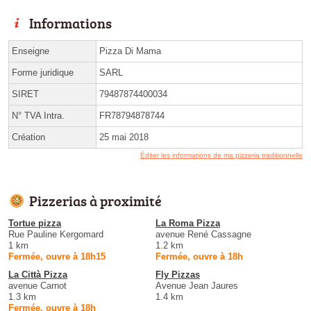
Informations
Enseigne
Pizza Di Mama
Forme juridique
SARL
SIRET
79487874400034
N° TVA Intra.
FR78794878744
Création
25 mai 2018
Éditer les informations de ma pizzeria traditionnelle
Pizzerias à proximité
Tortue pizza
La Roma Pizza
Rue Pauline Kergomard
avenue René Cassagne
1 km
1.2 km
Fermée, ouvre à 18h15
Fermée, ouvre à 18h
La Città Pizza
Fly Pizzas
avenue Carnot
Avenue Jean Jaures
1.3 km
1.4 km
Fermée, ouvre à 18h