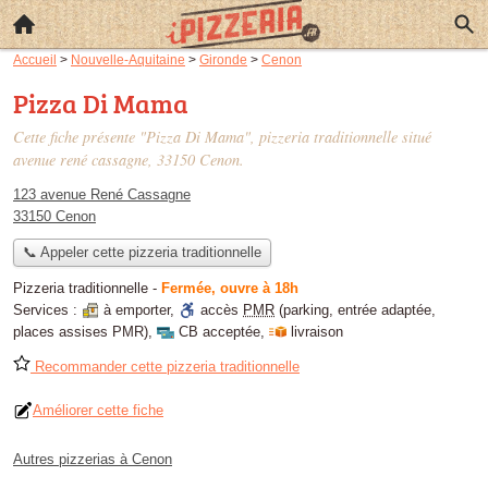
Accueil
>
Nouvelle-Aquitaine
>
Gironde
>
Cenon
Pizza Di Mama
Cette fiche présente "Pizza Di Mama", pizzeria traditionnelle situé
avenue rené cassagne
, 33150 Cenon.
123 avenue René Cassagne
33150 Cenon
📞 Appeler cette pizzeria traditionnelle
Pizzeria traditionnelle
-
Fermée, ouvre à 18h
Services :
à emporter
,
accès
PMR
(parking, entrée adaptée,
places assises PMR)
,
CB acceptée
,
livraison
Recommander cette pizzeria traditionnelle
Améliorer cette fiche
Autres pizzerias à Cenon