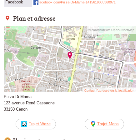
Facebook
facebook.com/Pizza-Di-Mama-1415619085360971
Plan et adresse
© contributeurs OpenStreetMap
Corriger l’adresse ou la localisation
Pizza Di Mama
123 avenue René Cassagne
33150 Cenon
Trajet Waze
Trajet Maps