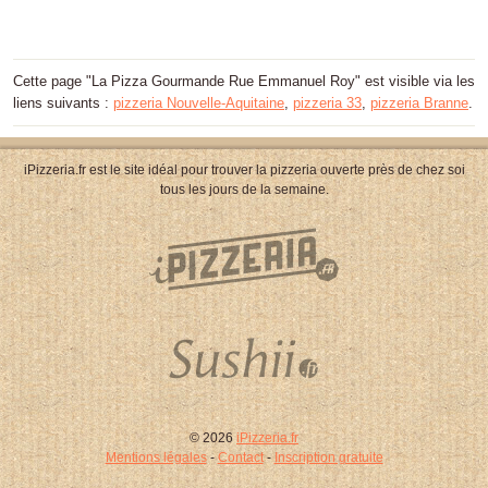
Cette page "La Pizza Gourmande Rue Emmanuel Roy" est visible via les
liens suivants :
pizzeria Nouvelle-Aquitaine
,
pizzeria 33
,
pizzeria Branne
.
iPizzeria.fr est le site idéal pour trouver la pizzeria ouverte près de chez soi
tous les jours de la semaine.
© 2026
iPizzeria.fr
Mentions légales
-
Contact
-
Inscription gratuite