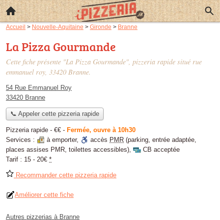
Accueil
>
Nouvelle-Aquitaine
>
Gironde
>
Branne
La Pizza Gourmande
Cette fiche présente "La Pizza Gourmande", pizzeria rapide situé
rue
emmanuel roy
, 33420 Branne.
54 Rue Emmanuel Roy
33420 Branne
📞 Appeler cette pizzeria rapide
Pizzeria rapide -
€€
-
Fermée, ouvre à 10h30
Services :
à emporter
,
accès
PMR
(parking, entrée adaptée,
places assises PMR, toilettes accessibles)
,
CB acceptée
Tarif :
15 - 20€
*
Recommander cette pizzeria rapide
Améliorer cette fiche
Autres pizzerias à Branne