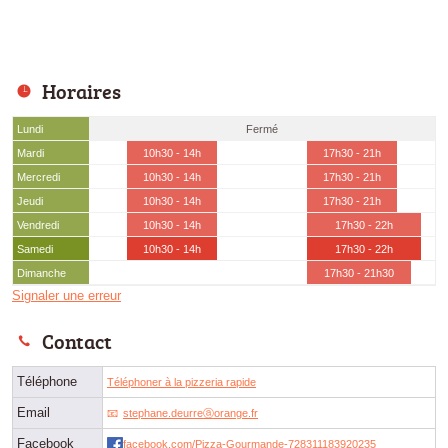
Horaires
Lundi
Fermé
Mardi
10h30 - 14h
17h30 - 21h
Mercredi
10h30 - 14h
17h30 - 21h
Jeudi
10h30 - 14h
17h30 - 21h
Vendredi
10h30 - 14h
17h30 - 22h
Samedi
10h30 - 14h
17h30 - 22h
Dimanche
17h30 - 21h30
Signaler une erreur
Contact
Téléphone
Téléphoner à la pizzeria rapide
Email
stephane.deurreⓐorange.fr
Facebook
facebook.com/Pizza-Gourmande-728311183920235