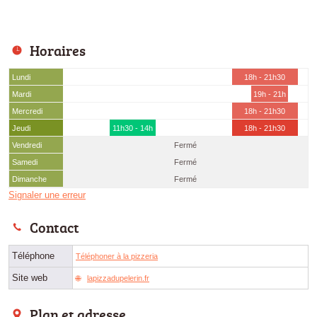
Horaires
Lundi
18h - 21h30
Mardi
19h - 21h
Mercredi
18h - 21h30
Jeudi
11h30 - 14h
18h - 21h30
Vendredi
Fermé
Samedi
Fermé
Dimanche
Fermé
Signaler une erreur
Contact
Téléphone
Téléphoner à la pizzeria
Site web
lapizzadupelerin.fr
Plan et adresse