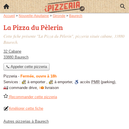
Accueil
>
Nouvelle-Aquitaine
>
Gironde
>
Baurech
La Pizza du Pèlerin
Cette fiche présente "La Pizza du Pèlerin", pizzeria située
cabane
, 33880
Baurech.
32 Cabane
33880 Baurech
📞 Appeler cette pizzeria
Pizzeria
-
Fermée, ouvre à 18h
Services :
à emporter
,
à emporter
,
accès
PMR
(parking)
,
commande drive
,
livraison
Recommander cette pizzeria
Améliorer cette fiche
Autres pizzerias à Baurech