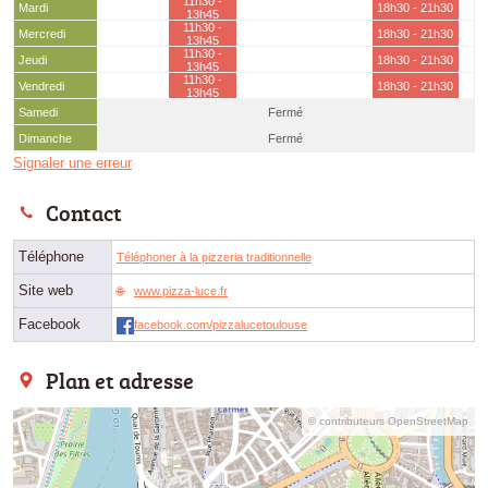
11h30 -
Mardi
18h30 - 21h30
13h45
11h30 -
Mercredi
18h30 - 21h30
13h45
11h30 -
Jeudi
18h30 - 21h30
13h45
11h30 -
Vendredi
18h30 - 21h30
13h45
Samedi
Fermé
Dimanche
Fermé
Signaler une erreur
Contact
Téléphone
Téléphoner à la pizzeria traditionnelle
Site web
www.pizza-luce.fr
Facebook
facebook.com/pizzalucetoulouse
Plan et adresse
© contributeurs OpenStreetMap