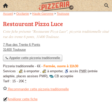
Accueil
>
Occitanie
>
Haute-Garonne
>
Toulouse
Restaurant Pizza Luce
Cette fiche présente "Restaurant Pizza Luce", pizzeria traditionnelle situé
rue des trente 6 ponts
, 31400 Toulouse.
7 Rue des Trente 6 Ponts
31400 Toulouse
📞 Appeler cette pizzeria traditionnelle
Pizzeria traditionnelle -
€€
-
Fermée, ouvre à 11h30
Services :
à emporter
,
à emporter
,
accès
PMR
(entrée
adaptée, places assises PMR)
,
CB acceptée
Tarif :
15 - 20€
*
Recommander cette pizzeria traditionnelle
Améliorer cette fiche