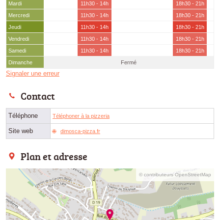
Mardi
11h30 - 14h
18h30 - 21h
Mercredi
11h30 - 14h
18h30 - 21h
Jeudi
11h30 - 14h
18h30 - 21h
Vendredi
11h30 - 14h
18h30 - 21h
Samedi
11h30 - 14h
18h30 - 21h
Dimanche
Fermé
Signaler une erreur
Contact
Téléphone
Téléphoner à la pizzeria
Site web
dimosca-pizza.fr
Plan et adresse
© contributeurs OpenStreetMap