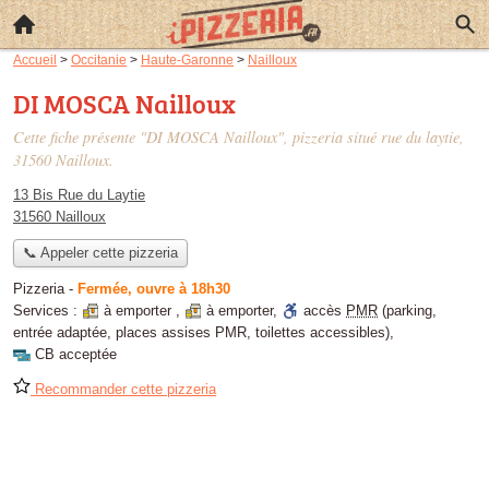
Accueil
>
Occitanie
>
Haute-Garonne
>
Nailloux
DI MOSCA Nailloux
Cette fiche présente "DI MOSCA Nailloux", pizzeria situé
rue du laytie
,
31560 Nailloux.
13 Bis Rue du Laytie
31560 Nailloux
📞 Appeler cette pizzeria
Pizzeria
-
Fermée, ouvre à 18h30
Services :
à emporter
,
à emporter
,
accès
PMR
(parking,
entrée adaptée, places assises PMR, toilettes accessibles)
,
CB acceptée
Recommander cette pizzeria