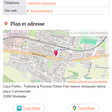
Téléphone
Téléphoner à la pizzeria
Site web
www.casaperlita.fr
Plan et adresse
© contributeurs OpenStreetMap
Corriger l’adresse ou la localisation
Casa Perlita - Trattoria & Pizzeria l'Union Fait maison restaurant balma
place Commerciale
31850 Montrabé
Trajet Waze
Trajet Maps