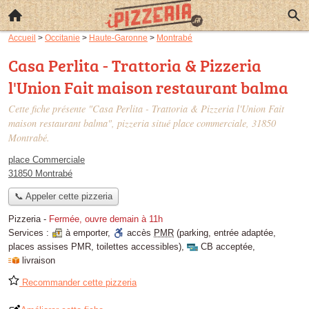
Accueil
>
Occitanie
>
Haute-Garonne
>
Montrabé
Casa Perlita - Trattoria & Pizzeria
l'Union Fait maison restaurant balma
Cette fiche présente "Casa Perlita - Trattoria & Pizzeria l'Union Fait
maison restaurant balma", pizzeria situé
place commerciale
, 31850
Montrabé.
place Commerciale
31850 Montrabé
📞 Appeler cette pizzeria
Pizzeria
-
Fermée, ouvre demain à 11h
Services :
à emporter
,
accès
PMR
(parking, entrée adaptée,
places assises PMR, toilettes accessibles)
,
CB acceptée
,
livraison
Recommander cette pizzeria