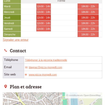
Lundi
Fermé
Mardi
11h30 - 14h
18h30 - 22h
Mercredi
11h30 - 14h
18h30 - 22h
Jeudi
11h30 - 14h
18h30 - 22h
Vendredi
11h30 - 14h
18h30 - 22h
Samedi
11h30 - 14h
18h30 - 22h
Dimanche
18h30 - 22h
Signaler une erreur
Contact
Téléphone
Téléphoner à la pizzeria traditionnelle
Email
blagnacⓐpizza-mongelli.com
Site web
www.pizza-mongelli.com
Plan et adresse
© contributeurs OpenStreetMap