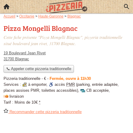
Accueil
>
Occitanie
>
Haute-Garonne
>
Blagnac
Pizza Mongelli Blagnac
Cette fiche présente "Pizza Mongelli Blagnac", pizzeria traditionnelle
situé
boulevard jean rivet
, 31700 Blagnac.
19 Boulevard Jean Rivet
31700 Blagnac
📞 Appeler cette pizzeria traditionnelle
Pizzeria traditionnelle -
€
-
Fermée, ouvre à 11h30
Services :
à emporter
,
accès
PMR
(parking, entrée adaptée,
places assises PMR, toilettes accessibles)
,
CB acceptée
,
livraison
Tarif :
Moins de 10€
*
Recommander cette pizzeria traditionnelle