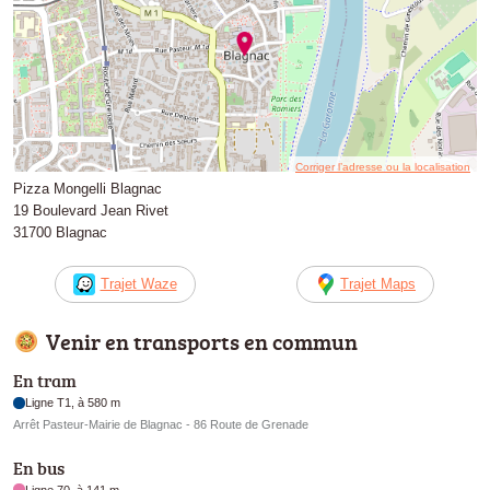
Corriger l’adresse ou la localisation
Pizza Mongelli Blagnac
19 Boulevard Jean Rivet
31700 Blagnac
Trajet Waze
Trajet Maps
Venir en transports en commun
En tram
Ligne T1, à 580 m
Arrêt Pasteur-Mairie de Blagnac - 86 Route de Grenade
En bus
Ligne 70, à 141 m