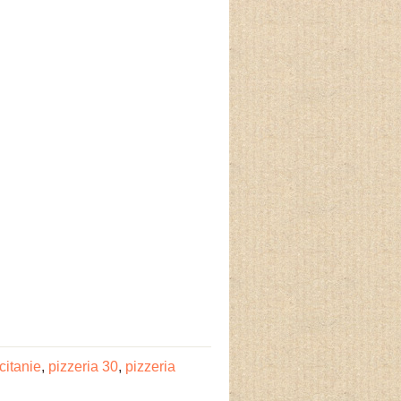
citanie
,
pizzeria 30
,
pizzeria