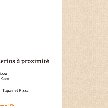
zerias à proximité
Pizza
a Gare
 Tapas et Pizza
re à 12h