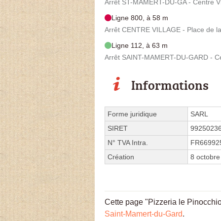
Arrêt ST-MAMERT-DU-GA - Centre Vi
Ligne 800, à 58 m
Arrêt CENTRE VILLAGE - Place de la
Ligne 112, à 63 m
Arrêt SAINT-MAMERT-DU-GARD - Cent
Informations
Forme juridique
SARL
SIRET
9925023
N° TVA Intra.
FR66992
Création
8 octobre
Cette page "Pizzeria le Pinocchio 
Saint-Mamert-du-Gard
.