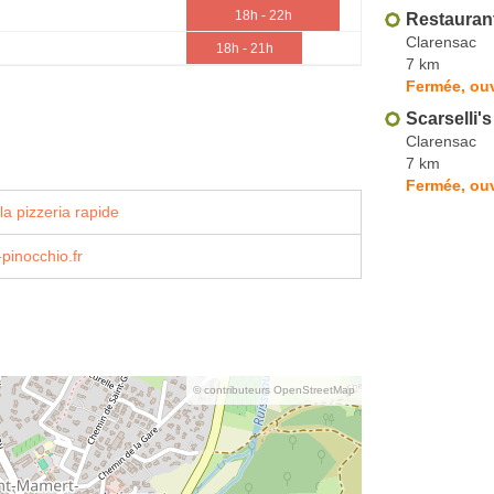
18h - 22h
Restauran
Clarensac
18h - 21h
7 km
Fermée, ouv
Scarselli's
Clarensac
7 km
Fermée, ouv
a pizzeria rapide
-pinocchio.fr
© contributeurs OpenStreetMap