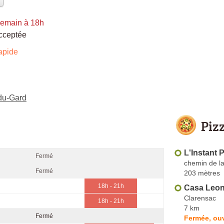
demain à 18h
cceptée
apide
-du-Gard
Piz
L'Instant 
Fermé
chemin de l
Fermé
203 mètres
18h - 21h
Casa Leon'
Clarensac
18h - 21h
7 km
Fermé
Fermée, ouv