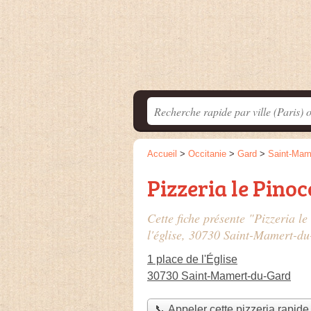
Accueil
>
Occitanie
>
Gard
>
Saint-Mam
Pizzeria le Pinoc
Cette fiche présente "Pizzeria le
l'église
, 30730 Saint-Mamert-du
1 place de l'Église
30730 Saint-Mamert-du-Gard
📞 Appeler cette pizzeria rapide