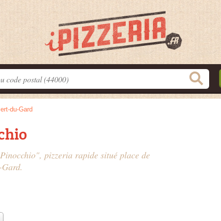
ert-du-Gard
chio
 Pinocchio", pizzeria rapide situé
place de
-Gard.