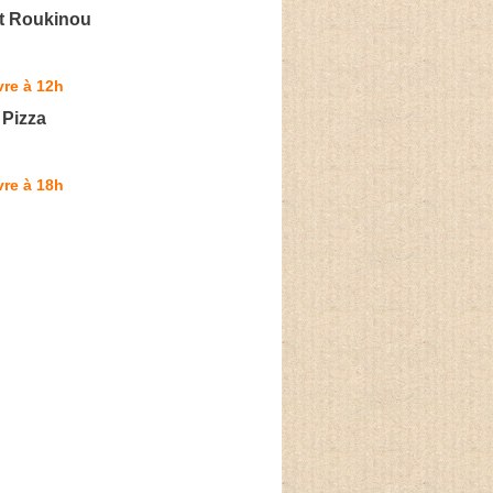
t Roukinou
re à 12h
 Pizza
re à 18h