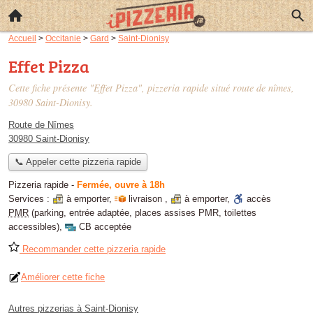
Accueil
>
Occitanie
>
Gard
>
Saint-Dionisy
Effet Pizza
Cette fiche présente "Effet Pizza", pizzeria rapide situé
route de nîmes
,
30980 Saint-Dionisy.
Route de Nîmes
30980 Saint-Dionisy
📞 Appeler cette pizzeria rapide
Pizzeria rapide
-
Fermée, ouvre à 18h
Services :
à emporter
,
livraison
,
à emporter
,
accès
PMR
(parking, entrée adaptée, places assises PMR, toilettes
accessibles)
,
CB acceptée
Recommander cette pizzeria rapide
Améliorer cette fiche
Autres pizzerias à Saint-Dionisy