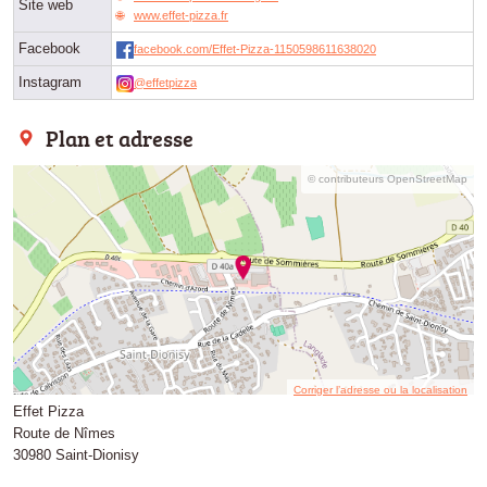
Site web
www.effet-pizza.fr
Facebook
facebook.com/Effet-Pizza-1150598611638020
Instagram
@effetpizza
Plan et adresse
© contributeurs OpenStreetMap
Corriger l’adresse ou la localisation
Effet Pizza
Route de Nîmes
30980 Saint-Dionisy