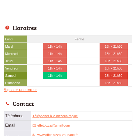
Horaires
Lundi
Fermé
Mardi
11h - 14h
18h - 21h30
Mercredi
11h - 14h
18h - 21h30
Jeudi
11h - 14h
18h - 21h30
Vendredi
11h - 14h
18h - 21h30
Samedi
11h - 14h
18h - 21h30
Dimanche
18h - 21h30
Signaler une erreur
Contact
Téléphone
Téléphoner à la pizzeria rapide
Email
effetpizzaⓐgmail.com
www.effet-pizza-vaunage.fr