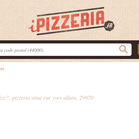
rez
zz'", pizzeria situé
rue yves allain
, 29970