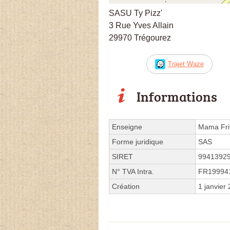
SASU Ty Pizz'
3 Rue Yves Allain
29970 Trégourez
Trajet Waze
Informations
Enseigne
Mama Fri
Forme juridique
SAS
SIRET
9941392
N° TVA Intra.
FR19994
Création
1 janvier