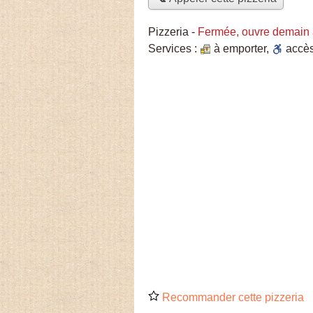
Pizzeria
-
Fermée, ouvre demain 
Services :
à emporter
,
accè
Recommander cette pizzeria