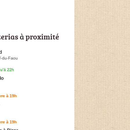
zerias à proximité
d
f-du-Faou
qu'à 22h
lo
re à 19h
o
re à 19h