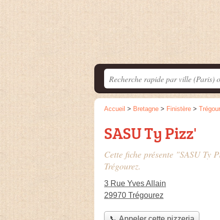
Accueil
>
Bretagne
>
Finistère
>
Trégou
SASU Ty Pizz'
Cette fiche présente "SASU Ty Pi
Trégourez.
3 Rue Yves Allain
29970 Trégourez
📞 Appeler cette pizzeria