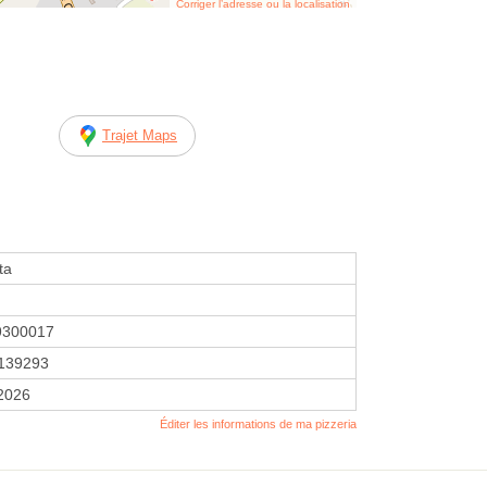
Corriger l’adresse ou la localisation
Trajet Maps
ta
9300017
139293
 2026
Éditer les informations de ma pizzeria