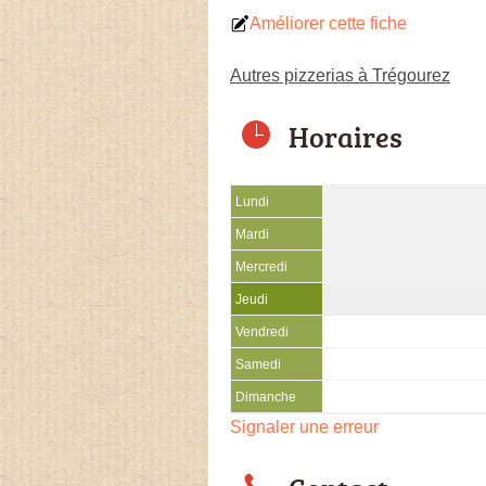
Améliorer cette fiche
Autres pizzerias à Trégourez
Horaires
Lundi
Mardi
Mercredi
Jeudi
Vendredi
Samedi
Dimanche
Signaler une erreur