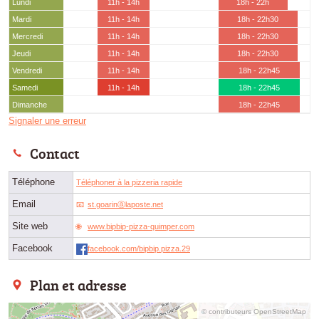
Lundi
11h - 14h
18h - 22h
Mardi
11h - 14h
18h - 22h30
Mercredi
11h - 14h
18h - 22h30
Jeudi
11h - 14h
18h - 22h30
Vendredi
11h - 14h
18h - 22h45
Samedi
11h - 14h
18h - 22h45
Dimanche
18h - 22h45
Signaler une erreur
Contact
Téléphone
Téléphoner à la pizzeria rapide
Email
st.goarinⓐlaposte.net
Site web
www.bipbip-pizza-quimper.com
Facebook
facebook.com/bipbip.pizza.29
Plan et adresse
© contributeurs OpenStreetMap