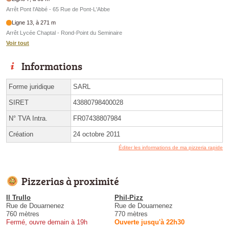
Arrêt Pont l'Abbé - 65 Rue de Pont-L'Abbe
Ligne 13, à 271 m
Arrêt Lycée Chaptal - Rond-Point du Seminaire
Voir tout
Informations
Forme juridique
SARL
SIRET
43880798400028
N° TVA Intra.
FR07438807984
Création
24 octobre 2011
Éditer les informations de ma pizzeria rapide
Pizzerias à proximité
Il Trullo
Phil-Pizz
Rue de Douarnenez
Rue de Douarnenez
760 mètres
770 mètres
Fermé, ouvre demain à 19h
Ouverte jusqu'à 22h30