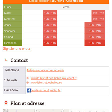
Samedi prochain :
Jour férié (Assomption)
Lundi
Fermé
Mardi
12h - 14h
19h - 21h
Mercredi
12h - 14h
19h - 21h
Jeudi
12h - 14h
18h - 21h
Vendredi
12h - 14h
18h - 21h
Samedi
12h - 14h
18h - 21h
Dimanche
12h - 14h
18h - 21h
Signaler une erreur
Contact
Téléphone
Téléphoner à la pizzeria rapide
www.le-bistrot-des-halles-plouescat.fr
Site web
www.lebistrotdeshalles.eu
Facebook
facebook.com/profile.php
Plan et adresse