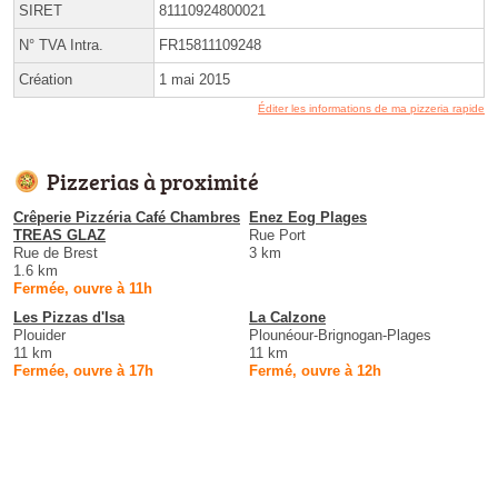
SIRET
81110924800021
N° TVA Intra.
FR15811109248
Création
1 mai 2015
Éditer les informations de ma pizzeria rapide
Pizzerias à proximité
Crêperie Pizzéria Café Chambres
Enez Eog Plages
TREAS GLAZ
Rue Port
Rue de Brest
3 km
1.6 km
Fermée, ouvre à 11h
Les Pizzas d'Isa
La Calzone
Plouider
Plounéour-Brignogan-Plages
11 km
11 km
Fermée, ouvre à 17h
Fermé, ouvre à 12h