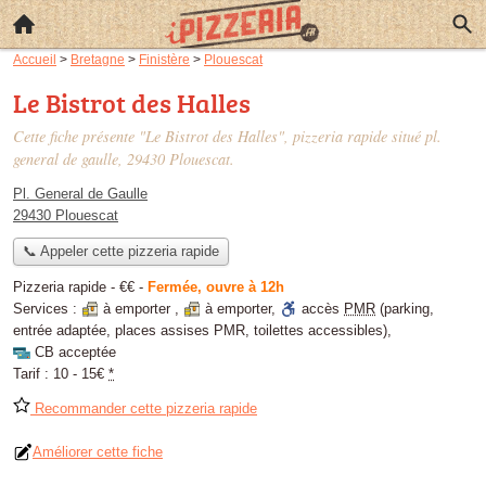
Accueil
>
Bretagne
>
Finistère
>
Plouescat
Le Bistrot des Halles
Cette fiche présente "Le Bistrot des Halles", pizzeria rapide situé
pl.
general de gaulle
, 29430 Plouescat.
Pl. General de Gaulle
29430 Plouescat
📞 Appeler cette pizzeria rapide
Pizzeria rapide -
€€
-
Fermée, ouvre à 12h
Services :
à emporter
,
à emporter
,
accès
PMR
(parking,
entrée adaptée, places assises PMR, toilettes accessibles)
,
CB acceptée
Tarif :
10 - 15€
*
Recommander cette pizzeria rapide
Améliorer cette fiche