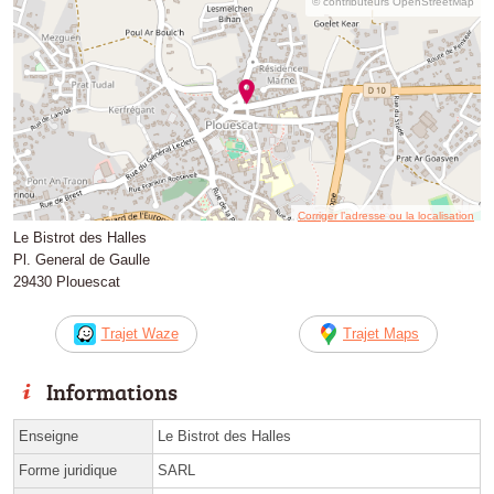
© contributeurs OpenStreetMap
Corriger l’adresse ou la localisation
Le Bistrot des Halles
Pl. General de Gaulle
29430 Plouescat
Trajet Waze
Trajet Maps
Informations
Enseigne
Le Bistrot des Halles
Forme juridique
SARL