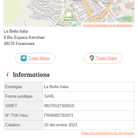
Corriger l’adresse ou la localisation
La Bella Italia
9 Bis Espace Kervihan
29170 Fouesnant
Trajet Waze
Trajet Maps
Informations
Enseigne
La Bella Italia
Forme juridique
SARL
SIRET
98279187300010
N° TVA Intra.
FR06982791873
Création
20 décembre 2023
Éditer les informations de ma pizzeria