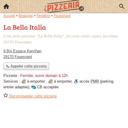
Accueil
>
Bretagne
>
Finistère
>
Fouesnant
La Bella Italia
Cette fiche présente "La Bella Italia", pizzeria située
espace kervihan
,
29170 Fouesnant.
9 Bis Espace Kervihan
29170 Fouesnant
📞 Appeler cette pizzeria
Pizzeria
-
Fermée, ouvre demain à 12h
Services :
à emporter
,
à emporter
,
accès
PMR
(parking,
entrée adaptée)
,
CB acceptée
Recommander cette pizzeria