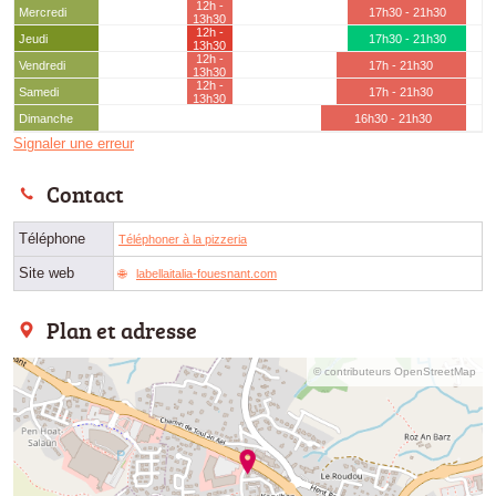
12h -
Mercredi
17h30 - 21h30
13h30
12h -
Jeudi
17h30 - 21h30
13h30
12h -
Vendredi
17h - 21h30
13h30
12h -
Samedi
17h - 21h30
13h30
Dimanche
16h30 - 21h30
Signaler une erreur
Contact
Téléphone
Téléphoner à la pizzeria
Site web
labellaitalia-fouesnant.com
Plan et adresse
© contributeurs OpenStreetMap