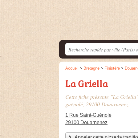
Accueil
>
Bretagne
>
Finistère
>
Douarn
La Griella
Cette fiche présente "La Griella"
guénolé
, 29100 Douarnenez.
1 Rue Saint-Guénolé
29100 Douarnenez
📞 Appeler cette pizzeria traditi