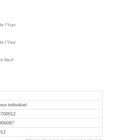
e l’Yser
e l’Yser
nt Neuf
eur individuel
8700012
906087
012