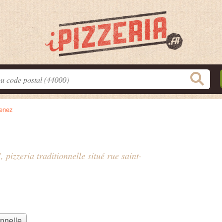
enez
, pizzeria traditionnelle situé
rue saint-
onnelle