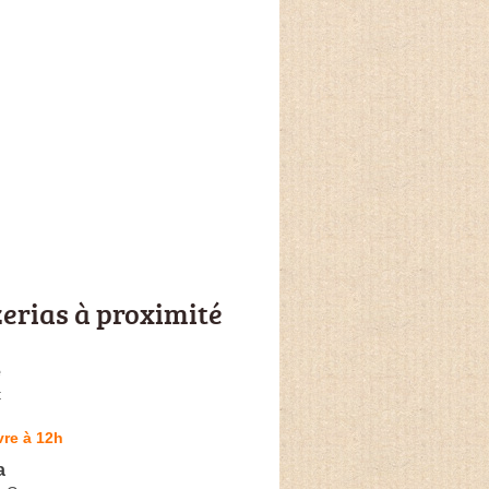
zerias à proximité
e
t
re à 12h
a