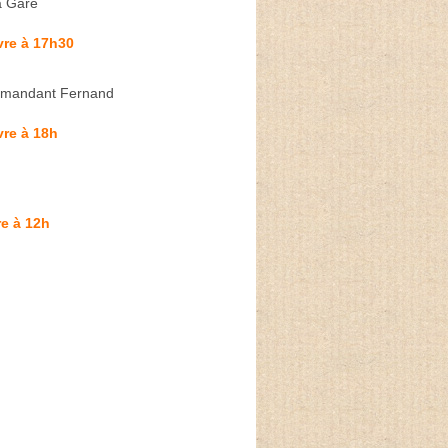
a Gare
vre à 17h30
mandant Fernand
re à 18h
e à 12h