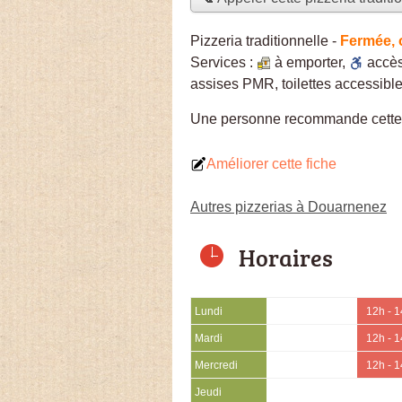
Pizzeria traditionnelle
-
Fermée, 
Services :
à emporter
,
accè
assises PMR, toilettes accessible
Une personne
recommande
cette
Améliorer cette fiche
Autres pizzerias à Douarnenez
Horaires
Lundi
12h - 
Mardi
12h - 
Mercredi
12h - 
Jeudi