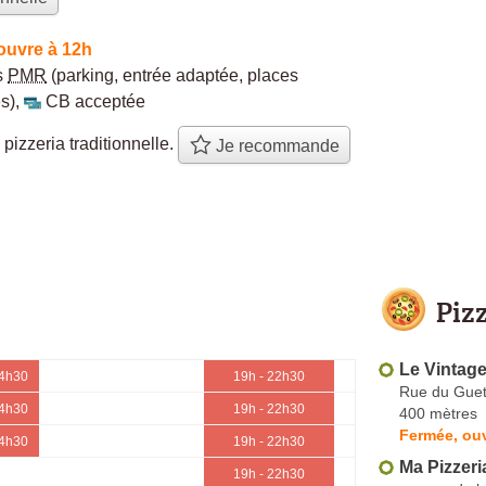
ouvre à 12h
s
PMR
(parking, entrée adaptée, places
s)
,
CB acceptée
 pizzeria traditionnelle.
Je recommande
Piz
Le Vintag
14h30
19h - 22h30
Rue du Gue
14h30
19h - 22h30
400 mètres
Fermée, ouv
14h30
19h - 22h30
Ma Pizzeri
19h - 22h30