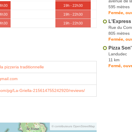
avenue de l
14h30
19h - 22h30
595 mètres
Fermée, ou
14h30
19h - 22h30
L'Express
14h30
19h - 22h30
Rue du Com
805 mètres
Fermée, ouv
Pizza Son'
Landudec
11 km
Fermé, ouvr
a pizzeria traditionnelle
gmail.com
com/pg/La-Griella-215614755242920/reviews/
© contributeurs OpenStreetMap