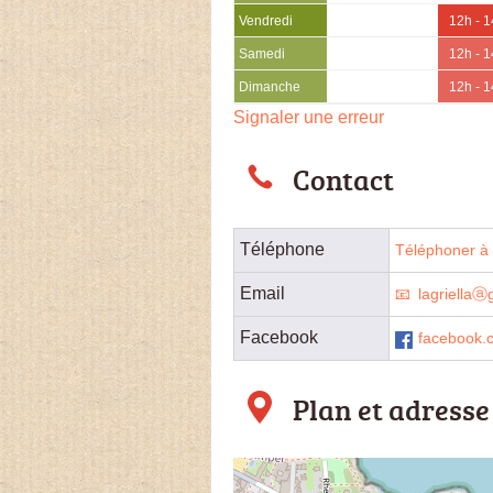
Vendredi
12h - 
Samedi
12h - 
Dimanche
12h - 
Signaler une erreur
Contact
Téléphone
Téléphoner à l
Email
lagriellaⓐ
Facebook
facebook.
Plan et adresse