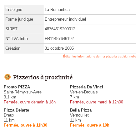
Enseigne
La Romantica
Forme juridique
Entrepreneur individuel
SIRET
48764619200012
N° TVA Intra.
FR11487646192
Création
31 octobre 2005
Éditer les informations de ma pizzeria traditionnelle
Pizzerias à proximité
Pronto PIZZA
Pizzeria Da Vinci
Saint-Rémy-sur-Avre
Vert-en-Drouais
3.1 km
7 km
Fermée, ouvre demain à 18h
Fermée, ouvre mardi à 12h00
Pizza Delarte
Bella Pizza
Dreux
Vernouillet
11 km
11 km
Fermée, ouvre à 11h30
Fermée, ouvre à 10h