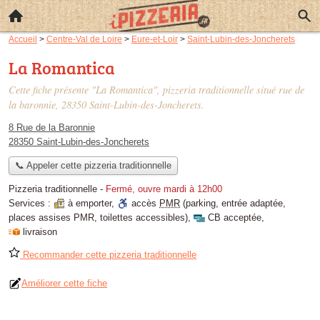
Accueil
>
Centre-Val de Loire
>
Eure-et-Loir
>
Saint-Lubin-des-Joncherets
La Romantica
Cette fiche présente "La Romantica", pizzeria traditionnelle situé
rue de
la baronnie
, 28350 Saint-Lubin-des-Joncherets.
8 Rue de la Baronnie
28350 Saint-Lubin-des-Joncherets
📞 Appeler cette pizzeria traditionnelle
Pizzeria traditionnelle
-
Fermé, ouvre mardi à 12h00
Services :
à emporter
,
accès
PMR
(parking, entrée adaptée,
places assises PMR, toilettes accessibles)
,
CB acceptée
,
livraison
Recommander cette pizzeria traditionnelle
Améliorer cette fiche