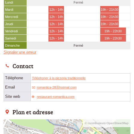
Lundi
Fermé
Mardi
12h - 14h
19h - 21h30
Mercredi
12h - 14h
19h - 21h30
Jeudi
12h - 14h
19h - 21h30
Vendredi
12h - 14h
19h - 22h30
Samedi
12h - 14h
19h - 22h30
Dimanche
Fermé
Signaler une erreur
Contact
Téléphone
Téléphoner à la pizzeria traditionnelle
Email
romantica-28ⓐhotmail.com
Site web
restaurant-romantica.com
Plan et adresse
© contributeurs OpenStreetMap