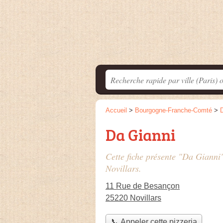
Accueil
>
Bourgogne-Franche-Comté
>
Da Gianni
Cette fiche présente "Da Gianni"
Novillars.
11 Rue de Besançon
25220 Novillars
📞 Appeler cette pizzeria