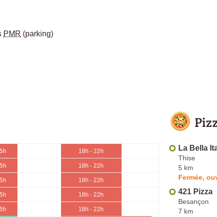
s
PMR
(parking)
Piz
La Bella Ita
15h
18h - 22h
Thise
15h
18h - 22h
5 km
Fermée, ou
15h
18h - 22h
421 Pizza
15h
18h - 22h
Besançon
15h
18h - 22h
7 km