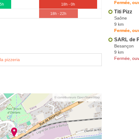
Fermée, ouv
15h
18h - 0h
Titi Pizz
18h - 22h
Saône
9 km
Fermée, ouv
SARL de P
Besançon
9 km
Fermée, ouv
la pizzeria
© contributeurs OpenStreetMap