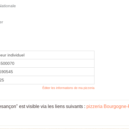
Nationale
er
eur individuel
4500070
590545
025
Éditer les informations de ma pizzeria
nçon" est visible via les liens suivants :
pizzeria Bourgogne