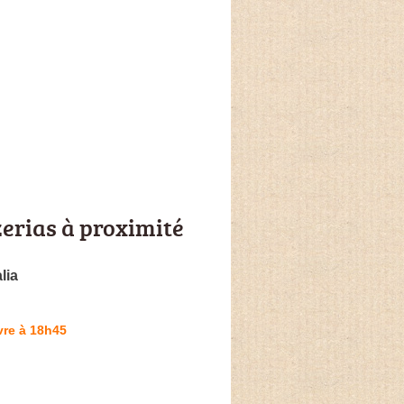
zerias à proximité
lia
vre à 18h45