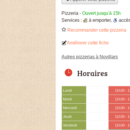
Pizzeria
-
Ouvert jusqu'à 15h
Services :
à emporter
,
accè
Recommander cette pizzeria
Améliorer cette fiche
Autres pizzerias à Novillars
Horaires
Lundi
11h30 - 
Mardi
11h30 - 
Mercredi
11h30 - 
Jeudi
11h30 - 
Vendredi
11h30 - 