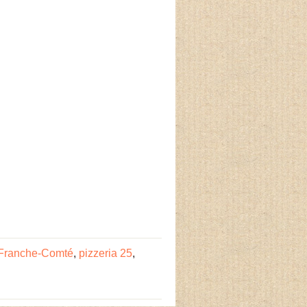
-Franche-Comté
,
pizzeria 25
,