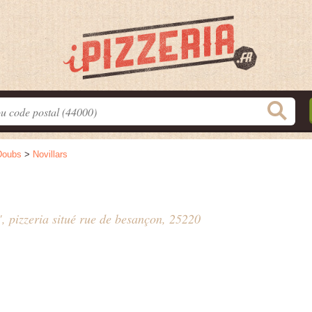
Doubs
>
Novillars
, pizzeria situé
rue de besançon
, 25220