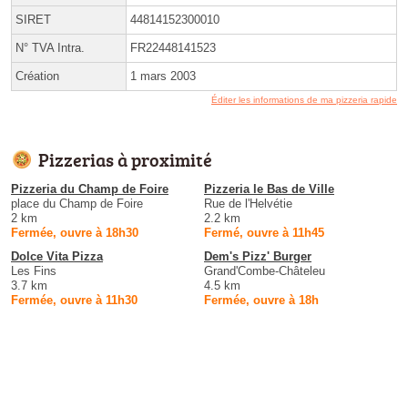
SIRET
44814152300010
N° TVA Intra.
FR22448141523
Création
1 mars 2003
Éditer les informations de ma pizzeria rapide
Pizzerias à proximité
Pizzeria du Champ de Foire
Pizzeria le Bas de Ville
place du Champ de Foire
Rue de l'Helvétie
2 km
2.2 km
Fermée, ouvre à 18h30
Fermé, ouvre à 11h45
Dolce Vita Pizza
Dem's Pizz' Burger
Les Fins
Grand'Combe-Châteleu
3.7 km
4.5 km
Fermée, ouvre à 11h30
Fermée, ouvre à 18h