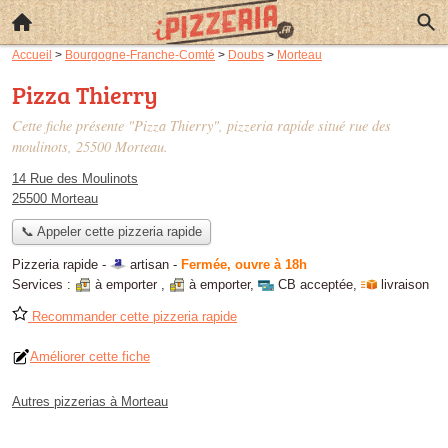
Accueil
>
Bourgogne-Franche-Comté
>
Doubs
>
Morteau
Pizza Thierry
Cette fiche présente "Pizza Thierry", pizzeria rapide situé
rue des
moulinots
, 25500 Morteau.
14 Rue des Moulinots
25500 Morteau
📞 Appeler cette pizzeria rapide
Pizzeria rapide -
artisan
-
Fermée, ouvre à 18h
Services :
à emporter
,
à emporter
,
CB acceptée
,
livraison
Recommander cette pizzeria rapide
Améliorer cette fiche
Autres pizzerias à Morteau