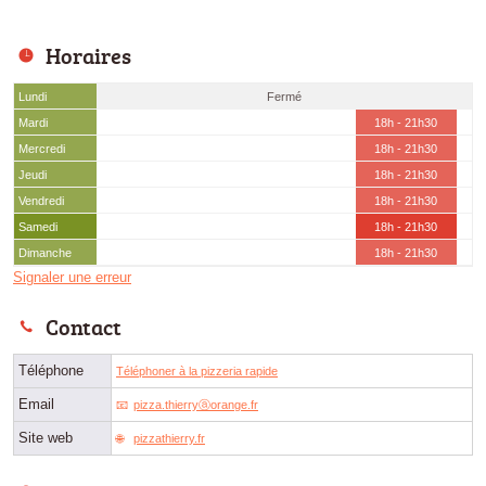
Horaires
Lundi
Fermé
Mardi
18h - 21h30
Mercredi
18h - 21h30
Jeudi
18h - 21h30
Vendredi
18h - 21h30
Samedi
18h - 21h30
Dimanche
18h - 21h30
Signaler une erreur
Contact
Téléphone
Téléphoner à la pizzeria rapide
Email
pizza.thierryⓐorange.fr
Site web
pizzathierry.fr