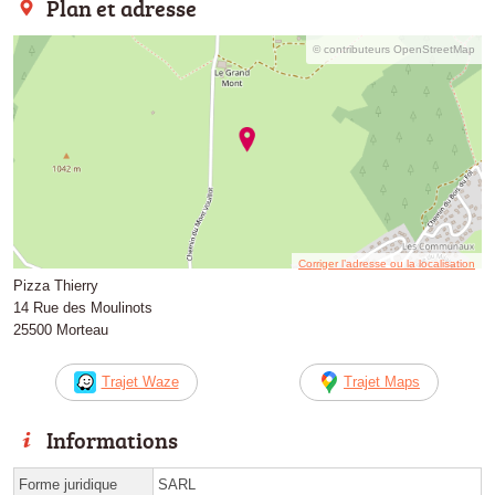
Plan et adresse
© contributeurs OpenStreetMap
Corriger l’adresse ou la localisation
Pizza Thierry
14 Rue des Moulinots
25500 Morteau
Trajet Waze
Trajet Maps
Informations
Forme juridique
SARL