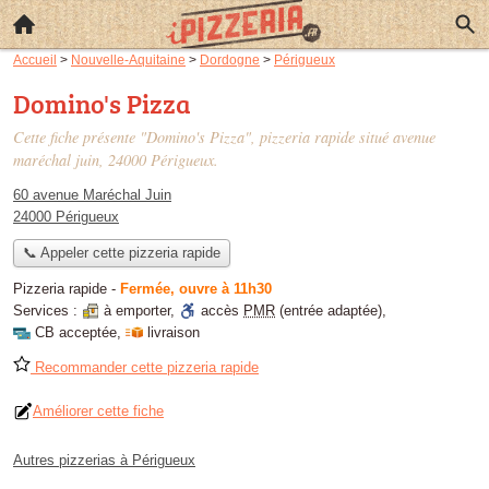
Accueil
>
Nouvelle-Aquitaine
>
Dordogne
>
Périgueux
Domino's Pizza
Cette fiche présente "Domino's Pizza", pizzeria rapide situé
avenue
maréchal juin
, 24000 Périgueux.
60 avenue Maréchal Juin
24000 Périgueux
📞 Appeler cette pizzeria rapide
Pizzeria rapide
-
Fermée, ouvre à 11h30
Services :
à emporter
,
accès
PMR
(entrée adaptée)
,
CB acceptée
,
livraison
Recommander cette pizzeria rapide
Améliorer cette fiche
Autres pizzerias à Périgueux