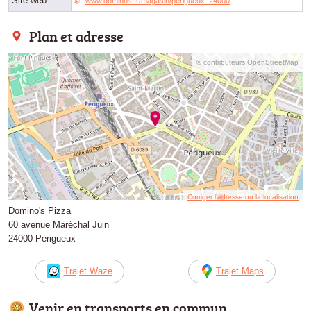
Site web
www.dominos.fr/magasin/perigueux_24000
Plan et adresse
© contributeurs OpenStreetMap
Corriger l’adresse ou la localisation
Domino's Pizza
60 avenue Maréchal Juin
24000 Périgueux
Trajet Waze
Trajet Maps
Venir en transports en commun