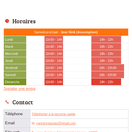
Horaires
Samedi prochain :
Jour férié (Assomption)
Lundi
11h30 - 14h
18h - 22h
Mardi
11h30 - 14h
18h - 22h
Mercredi
11h30 - 14h
18h - 22h
Jeudi
11h30 - 14h
18h - 22h
Vendredi
11h30 - 14h
18h - 22h30
Samedi
11h30 - 14h
18h - 22h30
Dimanche
11h30 - 14h
18h - 22h
Signaler une erreur
Contact
Téléphone
Téléphoner à la pizzeria rapide
Email
yannickgazeauⓐgmail.com