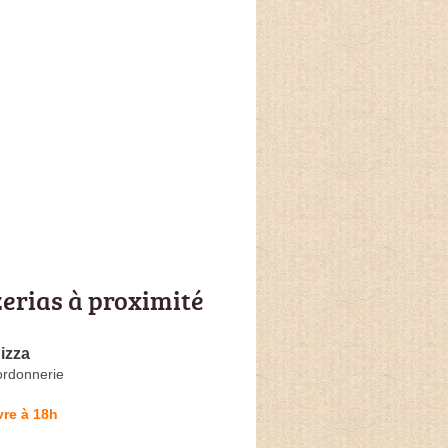
zerias à proximité
Pizza
ordonnerie
re à 18h