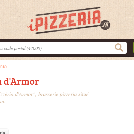
inan
a d'Armor
izzéria d'Armor", brasserie pizzeria situé
an.
ria