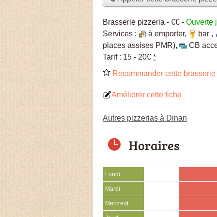
Brasserie pizzeria -
€€
-
Ouverte 
Services :
à emporter
,
bar
,
places assises PMR)
,
CB acc
Tarif :
15 - 20€
*
Recommander cette brasserie 
Améliorer cette fiche
Autres pizzerias à Dinan
Horaires
Lundi
Mardi
Mercredi