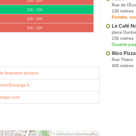
11h - 22h
Rue de l'Éco
11h - 22h
130 mètres
Fermée, ou
11h - 22h
Le Café No
11h - 22h
place Duclos
236 mètres
Ouverte jusq
Illico Pizz
Rue Thiers
400 mètres
a brasserie pizzeria
armorⓐorange.fr
e-maps.com
© contributeurs OpenStreetMap