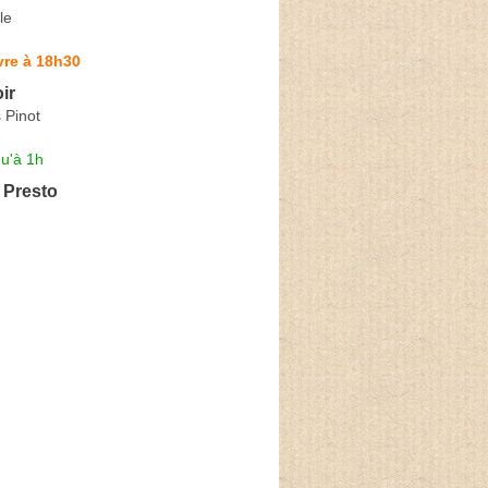
le
vre à 18h30
ir
 Pinot
u'à 1h
a Presto