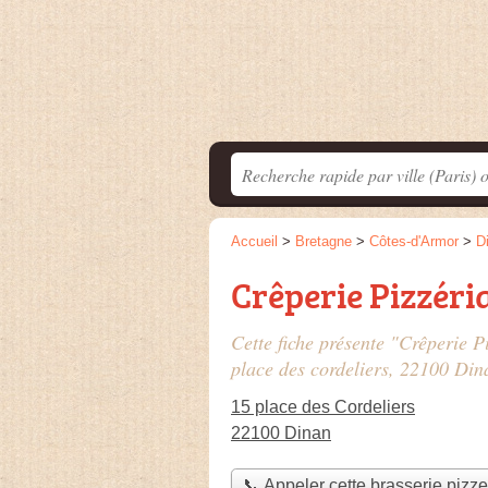
Accueil
>
Bretagne
>
Côtes-d'Armor
>
D
Crêperie Pizzéri
Cette fiche présente "Crêperie P
place des cordeliers
, 22100 Din
15 place des Cordeliers
22100 Dinan
📞 Appeler cette brasserie pizze