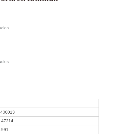
uclos
uclos
1400013
147214
 1991