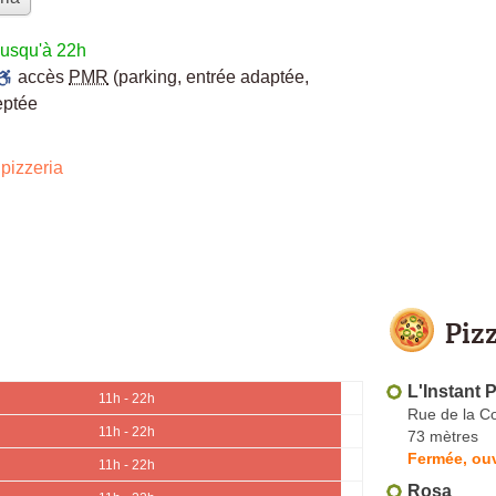
jusqu'à 22h
accès
PMR
(parking, entrée adaptée,
eptée
pizzeria
Piz
L'Instant 
11h - 22h
Rue de la C
11h - 22h
73 mètres
Fermée, ouv
11h - 22h
Rosa