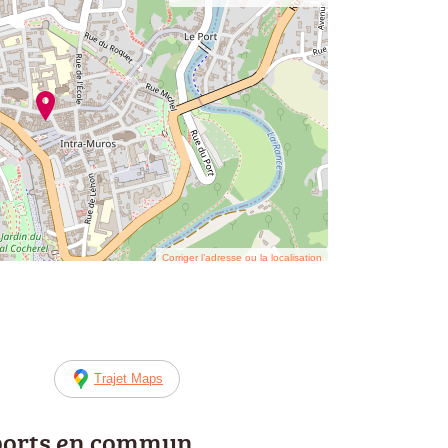
Corriger l’adresse ou la localisation
Trajet Maps
ports en commun