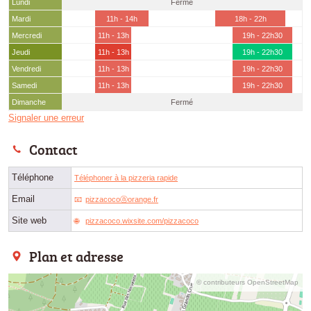
Lundi
Fermé
Mardi
11h - 14h
18h - 22h
Mercredi
11h - 13h
19h - 22h30
Jeudi
11h - 13h
19h - 22h30
Vendredi
11h - 13h
19h - 22h30
Samedi
11h - 13h
19h - 22h30
Dimanche
Fermé
Signaler une erreur
Contact
Téléphone
Téléphoner à la pizzeria rapide
Email
pizzacocoⓐorange.fr
Site web
pizzacoco.wixsite.com/pizzacoco
Plan et adresse
© contributeurs OpenStreetMap