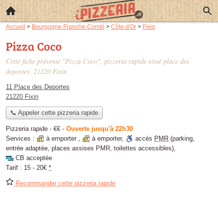
Accueil
>
Bourgogne-Franche-Comté
>
Côte-d'Or
>
Fixin
Pizza Coco
Cette fiche présente "Pizza Coco", pizzeria rapide situé
place des
deportes
, 21220 Fixin.
11 Place des Deportes
21220 Fixin
📞 Appeler cette pizzeria rapide
Pizzeria rapide -
€€
-
Ouverte jusqu'à 22h30
Services :
à emporter
,
à emporter
,
accès
PMR
(parking,
entrée adaptée, places assises PMR, toilettes accessibles)
,
CB acceptée
Tarif :
15 - 20€
*
Recommander cette pizzeria rapide