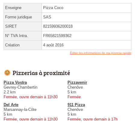
Enseigne
Pizza Coco
Forme juridique
SAS
SIRET
82159936200018
N° TVA Intra.
FR65821599362
Création
4 août 2016
Éditer les informations de ma pizzeria rapide
Pizzerias à proximité
Pizza Vostra
Pizzavenir
Gevrey-Chambertin
Chenôve
2.2 km
5 km
Fermée, ouvre demain à 11h30
Fermée
Del Arte
911 Pizza
Marsannay-la-Côte
Chenôve
5 km
5 km
Fermée, ouvre demain à 11h30
Fermée, ouvre demain à 17h