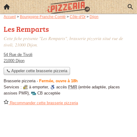
Accueil
>
Bourgogne-Franche-Comté
>
Côte-d'Or
>
Dijon
Les Remparts
Cette fiche présente "Les Remparts", brasserie pizzeria situé
rue de
tivoli
, 21000 Dijon.
54 Rue de Tivoli
21000 Dijon
📞 Appeler cette brasserie pizzeria
Brasserie pizzeria
-
Fermée, ouvre à 18h
Services :
à emporter
,
accès
PMR
(entrée adaptée, places
assises PMR)
,
CB acceptée
Recommander cette brasserie pizzeria