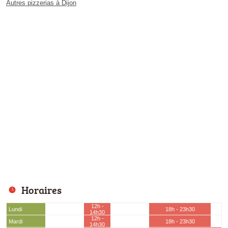
Autres pizzerias à Dijon
Horaires
12h -
Lundi
18h - 23h30
14h30
12h -
Mardi
18h - 23h30
14h30