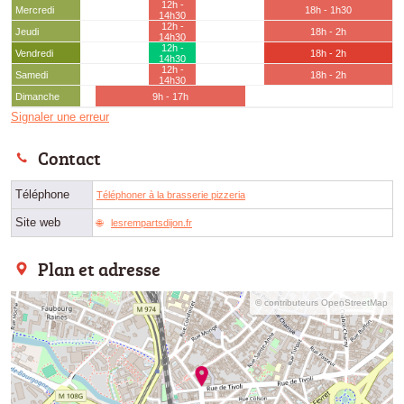
12h -
Mercredi
18h - 1h30
14h30
12h -
Jeudi
18h - 2h
14h30
12h -
Vendredi
18h - 2h
14h30
12h -
Samedi
18h - 2h
14h30
Dimanche
9h - 17h
Signaler une erreur
Contact
Téléphone
Téléphoner à la brasserie pizzeria
Site web
lesrempartsdijon.fr
Plan et adresse
© contributeurs OpenStreetMap