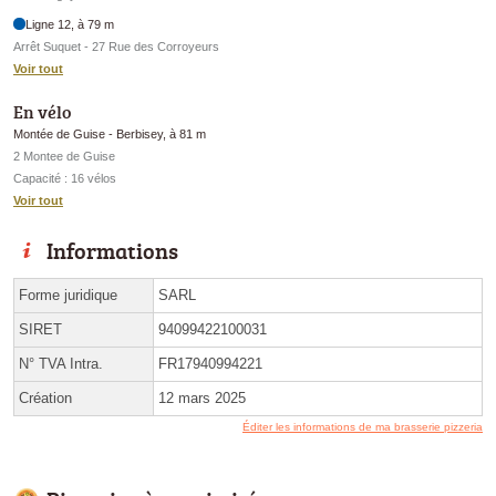
Ligne 12, à 79 m
Arrêt Suquet - 27 Rue des Corroyeurs
Voir tout
En vélo
Montée de Guise - Berbisey, à 81 m
2 Montee de Guise
Capacité : 16 vélos
Voir tout
Informations
Forme juridique
SARL
SIRET
94099422100031
N° TVA Intra.
FR17940994221
Création
12 mars 2025
Éditer les informations de ma brasserie pizzeria