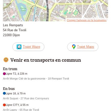
Corriger l’adresse ou la localisation
Les Remparts
54 Rue de Tivoli
21000 Dijon
Trajet Waze
Trajet Maps
Venir en transports en commun
En tram
Ligne T2, à 226 m
Arrêt Monge Cité de la gastronomie - 18 Rempart Tivoli
En bus
Ligne 18, à 79 m
Arrêt Suquet - 27 Rue des Corroyeurs
Ligne CITY, à 55 m
Arrêt Lagny - 65 Rue de Tivoli