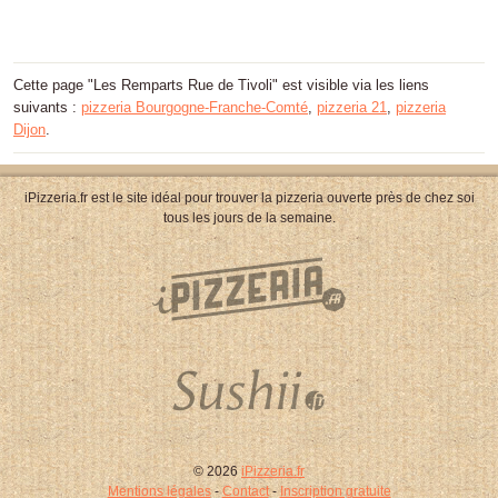
Cette page "Les Remparts Rue de Tivoli" est visible via les liens
suivants :
pizzeria Bourgogne-Franche-Comté
,
pizzeria 21
,
pizzeria
Dijon
.
iPizzeria.fr est le site idéal pour trouver la pizzeria ouverte près de chez soi
tous les jours de la semaine.
© 2026
iPizzeria.fr
Mentions légales
-
Contact
-
Inscription gratuite