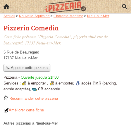
Accueil
>
Nouvelle-Aquitaine
>
Charente-Maritime
>
Nieul-sur-Mer
Pizzeria Comedia
Cette fiche présente "Pizzeria Comedia", pizzeria situé
rue de
beauregard
, 17137 Nieul-sur-Mer.
5 Rue de Beauregard
17137 Nieul-sur-Mer
📞 Appeler cette pizzeria
Pizzeria
-
Ouverte jusqu'à 21h30
Services :
à emporter
,
à emporter
,
accès
PMR
(parking,
entrée adaptée)
,
CB acceptée
Recommander cette pizzeria
Améliorer cette fiche
Autres pizzerias à Nieul-sur-Mer