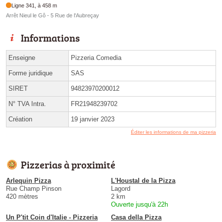
Ligne 341, à 458 m
Arrêt Nieul le Gô - 5 Rue de l'Aubreçay
Informations
Enseigne
Pizzeria Comedia
Forme juridique
SAS
SIRET
94823970200012
N° TVA Intra.
FR21948239702
Création
19 janvier 2023
Éditer les informations de ma pizzeria
Pizzerias à proximité
Arlequin Pizza
L'Houstal de la Pizza
Rue Champ Pinson
Lagord
420 mètres
2 km
Ouverte jusqu'à 22h
Un P'tit Coin d'Italie - Pizzeria
Casa della Pizza