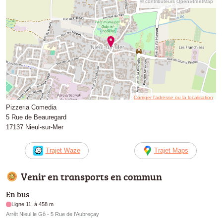
© contributeurs OpenStreetMap
Corriger l’adresse ou la localisation
Pizzeria Comedia
5 Rue de Beauregard
17137 Nieul-sur-Mer
Trajet Waze
Trajet Maps
Venir en transports en commun
En bus
Ligne 11, à 458 m
Arrêt Nieul le Gô - 5 Rue de l'Aubreçay