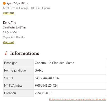
Ligne 392, à 285 m
Arrêt Grosse Horloge - 48 Quai Duperré
Voir tout
En vélo
Quai Valin, à 457 m
23 Quai Valin
Capacité : 16 vélos
Voir tout
Informations
Enseigne
Carlotta - le Clan des Mama
Forme juridique
SARL
SIRET
84152442400014
N° TVA Intra.
FR68841524424
Création
2 août 2018
Éditer les informations de ma pizzeria traditionnelle