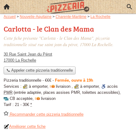
Accueil
>
Nouvelle-Aquitaine
>
Charente-Maritime
>
La Rochelle
Carlotta - le Clan des Mama
Cette fiche présente "Carlotta - le Clan des Mama", pizzeria
traditionnelle situé
rue saint jean du pérot
, 17000 La Rochelle.
30 Rue Saint Jean du Pérot
17000 La Rochelle
📞 Appeler cette pizzeria traditionnelle
Pizzeria traditionnelle -
€€€
-
Fermée, ouvre à 19h
Services :
à emporter
,
livraison
,
à emporter
,
accès
PMR
(entrée adaptée, places assises PMR, toilettes accessibles)
,
CB acceptée
,
livraison
Tarif :
21 - 30€
*
Recommander cette pizzeria traditionnelle
Améliorer cette fiche