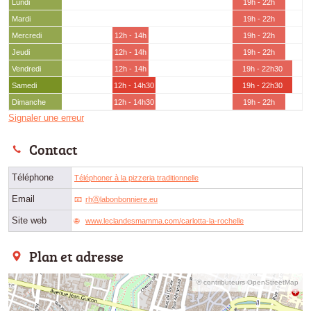
Lundi
19h - 22h
Mardi
19h - 22h
Mercredi
12h - 14h
19h - 22h
Jeudi
12h - 14h
19h - 22h
Vendredi
12h - 14h
19h - 22h30
Samedi
12h - 14h30
19h - 22h30
Dimanche
12h - 14h30
19h - 22h
Signaler une erreur
Contact
Téléphone
Téléphoner à la pizzeria traditionnelle
Email
rhⓐlabonbonniere.eu
Site web
www.leclandesmamma.com/carlotta-la-rochelle
Plan et adresse
© contributeurs OpenStreetMap