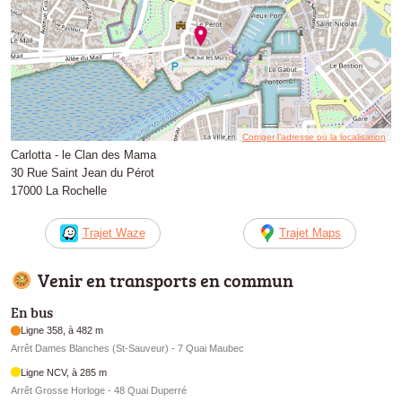
Corriger l’adresse ou la localisation
Carlotta - le Clan des Mama
30 Rue Saint Jean du Pérot
17000 La Rochelle
Trajet Waze
Trajet Maps
Venir en transports en commun
En bus
Ligne 358, à 482 m
Arrêt Dames Blanches (St-Sauveur) - 7 Quai Maubec
Ligne NCV, à 285 m
Arrêt Grosse Horloge - 48 Quai Duperré