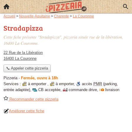
Accueil
>
Nouvelle-Aquitaine
>
Charente
>
La Couronne
Stradapizza
Cette fiche présente "Stradapizza", pizzeria située
rue de la libération
,
16400 La Couronne.
22 Rue de la Libération
16400 La Couronne
📞 Appeler cette pizzeria
Pizzeria
-
Fermée, ouvre à 18h
Services :
à emporter
,
à emporter
,
accès
PMR
(parking,
entrée adaptée)
,
CB acceptée
,
commande drive
,
livraison
Recommander cette pizzeria
Améliorer cette fiche