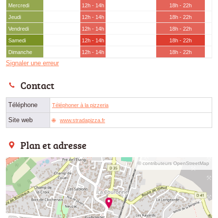
Mercredi
12h - 14h
18h - 22h
Jeudi
12h - 14h
18h - 22h
Vendredi
12h - 14h
18h - 22h
Samedi
12h - 14h
18h - 22h
Dimanche
12h - 14h
18h - 22h
Signaler une erreur
Contact
Téléphone
Téléphoner à la pizzeria
Site web
www.stradapizza.fr
Plan et adresse
© contributeurs OpenStreetMap