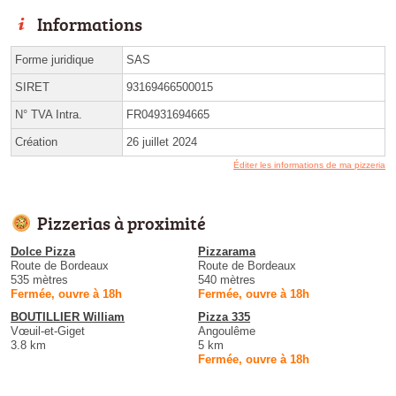
Informations
Forme juridique
SAS
SIRET
93169466500015
N° TVA Intra.
FR04931694665
Création
26 juillet 2024
Éditer les informations de ma pizzeria
Pizzerias à proximité
Dolce Pizza
Pizzarama
Route de Bordeaux
Route de Bordeaux
535 mètres
540 mètres
Fermée, ouvre à 18h
Fermée, ouvre à 18h
BOUTILLIER William
Pizza 335
Vœuil-et-Giget
Angoulême
3.8 km
5 km
Fermée, ouvre à 18h