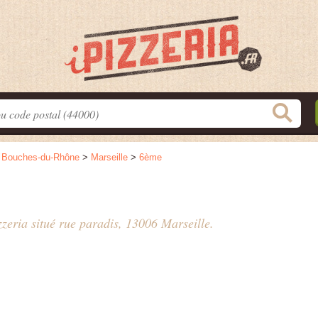
>
Bouches-du-Rhône
>
Marseille
>
6ème
zzeria situé
rue paradis
, 13006 Marseille.