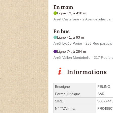
En tram
Ligne T3, à 418 m
Arrêt Castellane - 2 Avenue jules cant
En bus
Ligne 41, à 63 m
Arrêt Lycée Périer - 256 Rue paradis
Ligne 74, à 284 m
Arrêt Vallon Montebello - 217 Rue bre
Informations
Enseigne
PELINO
Forme juridique
SARL
SIRET
9807744
N° TVA Intra.
FR04980