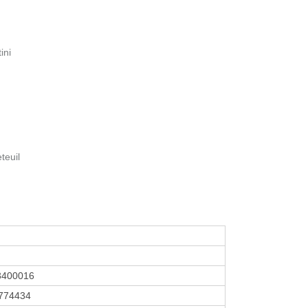
ini
teuil
3400016
774434