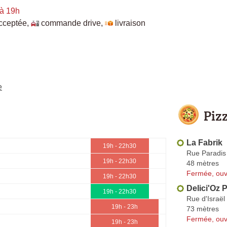
à 19h
cceptée
,
commande drive
,
livraison
e
Piz
La Fabrik
19h - 22h30
Rue Paradis
19h - 22h30
48 mètres
Fermée, ouv
19h - 22h30
Delici'Oz 
19h - 22h30
Rue d'Israël
19h - 23h
73 mètres
Fermée, ouv
19h - 23h