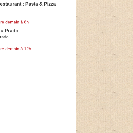
estaurant : Pasta & Pizza
re demain à 8h
du Prado
rado
re demain à 12h