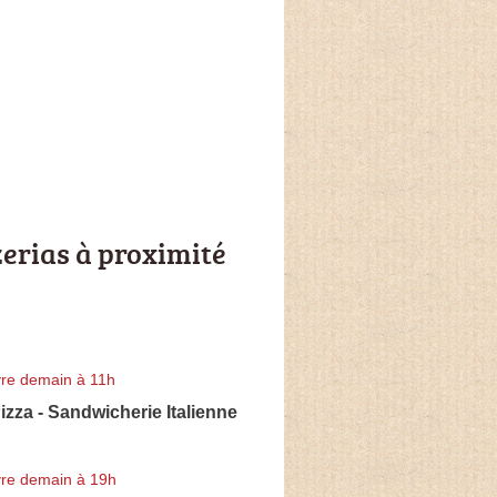
zerias à proximité
re demain à 11h
Pizza - Sandwicherie Italienne
re demain à 19h