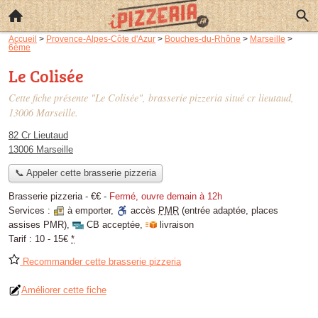
Accueil
>
Provence-Alpes-Côte d'Azur
>
Bouches-du-Rhône
>
Marseille
>
6ème
Le Colisée
Cette fiche présente "Le Colisée", brasserie pizzeria situé
cr lieutaud
,
13006 Marseille.
82 Cr Lieutaud
13006 Marseille
📞 Appeler cette brasserie pizzeria
Brasserie pizzeria -
€€
-
Fermé, ouvre demain à 12h
Services :
à emporter
,
accès
PMR
(entrée adaptée, places
assises PMR)
,
CB acceptée
,
livraison
Tarif :
10 - 15€
*
Recommander cette brasserie pizzeria
Améliorer cette fiche