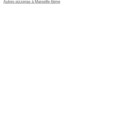
Autres pizzerias à Marseille 6ème