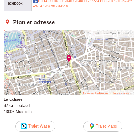
fr-fr.facebook.com/pages/category/Pizza-Place/Le-Colis%C3%
Facebook
A9e-475128365914518
Plan et adresse
© contributeurs OpenStreetMap
Corriger l’adresse ou la localisation
Le Colisée
82 Cr Lieutaud
13006 Marseille
Trajet Waze
Trajet Maps