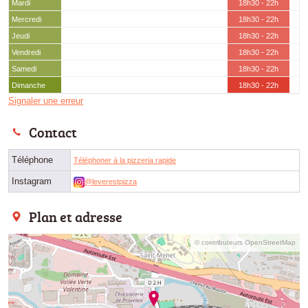
Mardi
18h30 - 22h
Mercredi
18h30 - 22h
Jeudi
18h30 - 22h
Vendredi
18h30 - 22h
Samedi
18h30 - 22h
Dimanche
18h30 - 22h
Signaler une erreur
Contact
Téléphone
Téléphoner à la pizzeria rapide
Instagram
@leverestpizza
Plan et adresse
© contributeurs OpenStreetMap