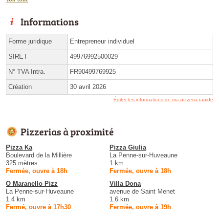
Informations
Forme juridique
Entrepreneur individuel
SIRET
49976992500029
N° TVA Intra.
FR90499769925
Création
30 avril 2026
Éditer les informations de ma pizzeria rapide
Pizzerias à proximité
Pizza Ka
Pizza Giulia
Boulevard de la Millière
La Penne-sur-Huveaune
325 mètres
1 km
Fermée, ouvre à 18h
Fermée, ouvre à 18h
O Maranello Pizz
Villa Dona
La Penne-sur-Huveaune
avenue de Saint Menet
1.4 km
1.6 km
Fermé, ouvre à 17h30
Fermée, ouvre à 19h