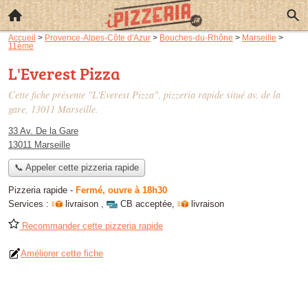
Accueil
>
Provence-Alpes-Côte d'Azur
>
Bouches-du-Rhône
>
Marseille
>
11ème
L'Everest Pizza
Cette fiche présente "L'Everest Pizza", pizzeria rapide situé
av. de la
gare
, 13011 Marseille.
33 Av. De la Gare
13011 Marseille
📞 Appeler cette pizzeria rapide
Pizzeria rapide
-
Fermé, ouvre à 18h30
Services :
livraison
,
CB acceptée
,
livraison
Recommander cette pizzeria rapide
Améliorer cette fiche