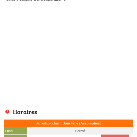
Horaires
Samedi prochain :
Jour férié (Assomption)
Lundi
Fermé