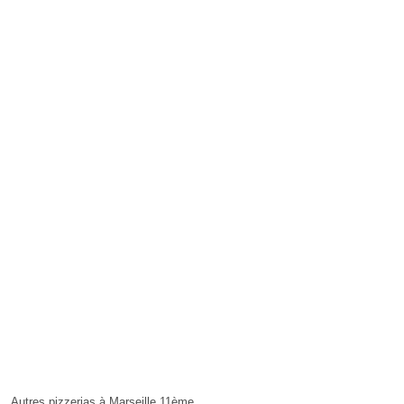
Autres pizzerias à Marseille 11ème