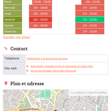
Mardi
10h30 - 13h30
18h - 21h30
Mercredi
10h - 13h30
17h - 21h30
Jeudi
10h - 13h30
17h - 21h30
Vendredi
10h - 13h30
17h - 21h30
Samedi
10h - 13h30
17h - 21h30
Dimanche
17h - 21h30
Signaler une erreur
Contact
Téléphone
Téléphoner à la brasserie pizzeria
www.bottin-ciotaden.fr/pizza-margarita-la-ciotat.html
Site web
pizzamargaritalaci.wixstudio.io/laciotat
Plan et adresse
© contributeurs OpenStreetMap