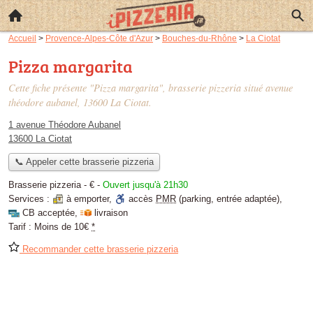
Accueil
>
Provence-Alpes-Côte d'Azur
>
Bouches-du-Rhône
>
La Ciotat
Pizza margarita
Cette fiche présente "Pizza margarita", brasserie pizzeria situé
avenue
théodore aubanel
, 13600 La Ciotat.
1 avenue Théodore Aubanel
13600 La Ciotat
📞 Appeler cette brasserie pizzeria
Brasserie pizzeria -
€
-
Ouvert jusqu'à 21h30
Services :
à emporter
,
accès
PMR
(parking, entrée adaptée)
,
CB acceptée
,
livraison
Tarif :
Moins de 10€
*
Recommander cette brasserie pizzeria