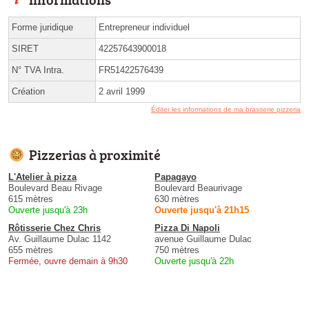
Forme juridique
Entrepreneur individuel
SIRET
42257643900018
N° TVA Intra.
FR51422576439
Création
2 avril 1999
Éditer les informations de ma brasserie pizzeria
Pizzerias à proximité
L'Atelier à pizza
Papagayo
Boulevard Beau Rivage
Boulevard Beaurivage
615 mètres
630 mètres
Ouverte jusqu'à 23h
Ouverte jusqu'à 21h15
Rôtisserie Chez Chris
Pizza Di Napoli
Av. Guillaume Dulac 1142
avenue Guillaume Dulac
655 mètres
750 mètres
Fermée, ouvre demain à 9h30
Ouverte jusqu'à 22h