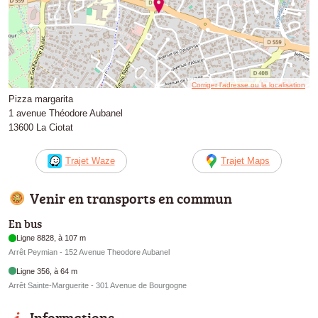
Corriger l’adresse ou la localisation
Pizza margarita
1 avenue Théodore Aubanel
13600 La Ciotat
Trajet Waze
Trajet Maps
Venir en transports en commun
En bus
Ligne 8828, à 107 m
Arrêt Peymian - 152 Avenue Theodore Aubanel
Ligne 356, à 64 m
Arrêt Sainte-Marguerite - 301 Avenue de Bourgogne
Informations