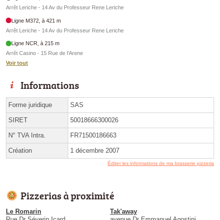
Arrêt Leriche - 14 Av du Professeur Rene Leriche
Ligne M372, à 421 m
Arrêt Leriche - 14 Av du Professeur Rene Leriche
Ligne NCR, à 215 m
Arrêt Casino - 15 Rue de l'Arene
Voir tout
Informations
Forme juridique
SAS
SIRET
50018666300026
N° TVA Intra.
FR71500186663
Création
1 décembre 2007
Éditer les informations de ma brasserie pizzeria
Pizzerias à proximité
Le Romarin
Tak'away
Rue Dr Séverin Icard
avenue Dr Emmanuel Agostini