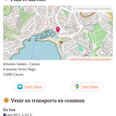
© contributeurs OpenStreetMap
Corriger l’adresse ou la localisation
Amorino Gelato - Cassis
4 avenue Victor Hugo
13260 Cassis
Trajet Waze
Trajet Maps
Venir en transports en commun
En bus
Ligne M371, à 421 m