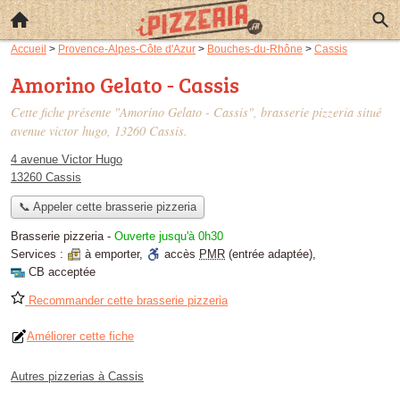
Accueil
>
Provence-Alpes-Côte d'Azur
>
Bouches-du-Rhône
>
Cassis
Amorino Gelato - Cassis
Cette fiche présente "Amorino Gelato - Cassis", brasserie pizzeria situé
avenue victor hugo
, 13260 Cassis.
4 avenue Victor Hugo
13260 Cassis
📞 Appeler cette brasserie pizzeria
Brasserie pizzeria
-
Ouverte jusqu'à 0h30
Services :
à emporter
,
accès
PMR
(entrée adaptée)
,
CB acceptée
Recommander cette brasserie pizzeria
Améliorer cette fiche
Autres pizzerias à Cassis