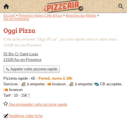
Accueil
>
Provence-Alpes-Côte d'Azur
>
Bouches-du-Rhône
>
Aix-en-Provence
Oggi Pizza
Cette fiche présente "Oggi Pizza", pizzeria rapide situé
cr saint-louis
,
13100 Aix-en-Provence.
55 Bis Cr Saint-Louis
13100 Aix-en-Provence
📞 Appeler cette pizzeria rapide
Pizzeria rapide -
€€
-
Fermé, ouvre à 18h
Services :
à emporter
,
livraison
,
à emporter
,
CB acceptée
,
livraison
Tarif :
10 - 15€
*
Recommander cette pizzeria rapide
Améliorer cette fiche