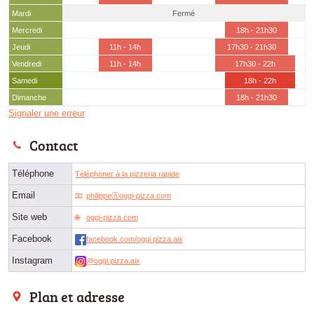
Mardi
Fermé
Mercredi
18h - 21h30
Jeudi
11h - 14h
17h30 - 21h30
Vendredi
11h - 14h
17h30 - 22h
Samedi
18h - 22h
Dimanche
18h - 21h30
Signaler une erreur
Contact
Téléphone
Téléphoner à la pizzeria rapide
Email
philippeⓐoggi-pizza.com
Site web
oggi-pizza.com
Facebook
facebook.com/oggi.pizza.aix
Instagram
@oggi.pizza.aix
Plan et adresse