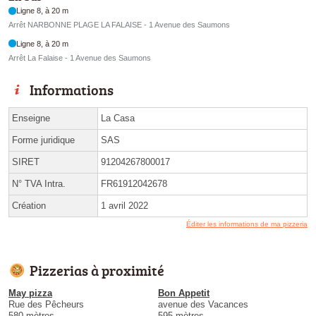
Ligne 8, à 20 m
Arrêt NARBONNE PLAGE LA FALAISE - 1 Avenue des Saumons
Ligne 8, à 20 m
Arrêt La Falaise - 1 Avenue des Saumons
Informations
Enseigne
La Casa
Forme juridique
SAS
SIRET
91204267800017
N° TVA Intra.
FR61912042678
Création
1 avril 2022
Éditer les informations de ma pizzeria
Pizzerias à proximité
May pizza
Bon Appetit
Rue des Pêcheurs
avenue des Vacances
580 mètres
595 mètres