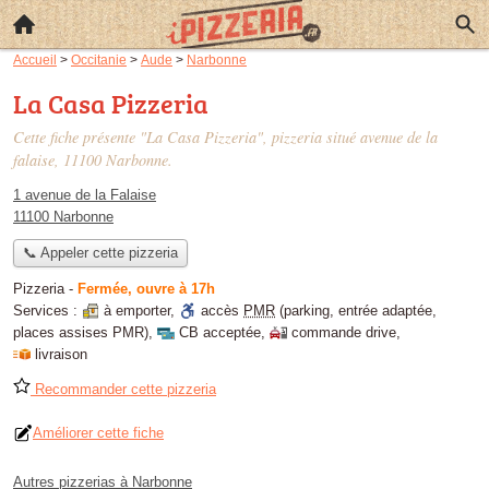
Accueil
>
Occitanie
>
Aude
>
Narbonne
La Casa Pizzeria
Cette fiche présente "La Casa Pizzeria", pizzeria situé
avenue de la
falaise
, 11100 Narbonne.
1 avenue de la Falaise
11100 Narbonne
📞 Appeler cette pizzeria
Pizzeria
-
Fermée, ouvre à 17h
Services :
à emporter
,
accès
PMR
(parking, entrée adaptée,
places assises PMR)
,
CB acceptée
,
commande drive
,
livraison
Recommander cette pizzeria
Améliorer cette fiche
Autres pizzerias à Narbonne