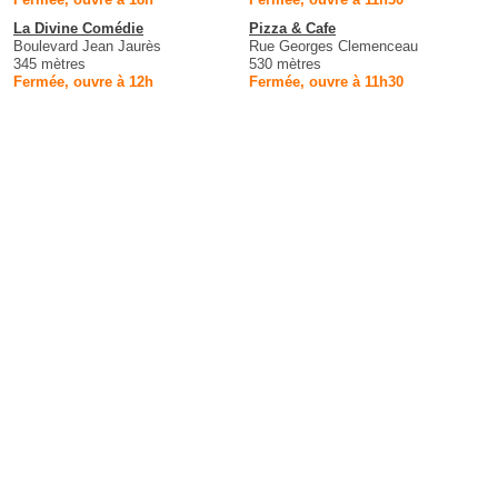
La Divine Comédie
Pizza & Cafe
Boulevard Jean Jaurès
Rue Georges Clemenceau
345 mètres
530 mètres
Fermée, ouvre à 12h
Fermée, ouvre à 11h30