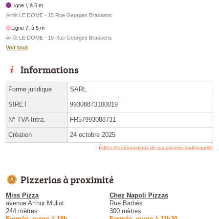
Ligne I, à 5 m
Arrêt LE DOME - 15 Rue Georges Brassens
Ligne 7, à 5 m
Arrêt LE DOME - 15 Rue Georges Brassens
Voir tout
Informations
Forme juridique
SARL
SIRET
99308873100019
N° TVA Intra.
FR57993088731
Création
24 octobre 2025
Éditer les informations de ma pizzeria traditionnelle
Pizzerias à proximité
Miss Pizza
Chez Napoli Pizzas
avenue Arthur Mullot
Rue Barbès
244 mètres
300 mètres
Fermée, ouvre à 18h
Fermée, ouvre à 11h30