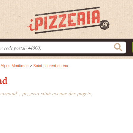
>
Alpes-Maritimes
>
Saint-Laurent-du-Var
nd
ournand", pizzeria situé
avenue des pugets
,