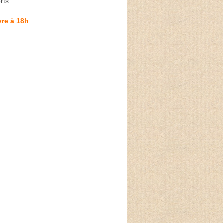
rts
re à 18h