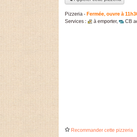
Pizzeria
-
Fermée, ouvre à 11h3
Services :
à emporter
,
CB a
Recommander cette pizzeria