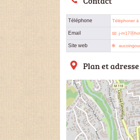
Contact
Téléphone
Téléphoner à 
Email
j-m17ⓐhot
Site web
aucoingou
Plan et adresse