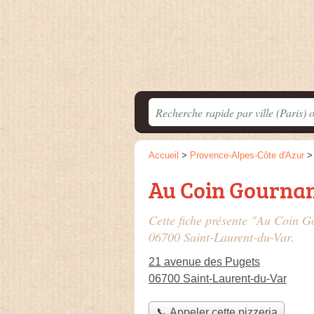
Accueil
>
Provence-Alpes-Côte d'Azur
Au Coin Gourna
Cette fiche présente "Au Coin G
06700 Saint-Laurent-du-Var.
21 avenue des Pugets
06700 Saint-Laurent-du-Var
📞 Appeler cette pizzeria