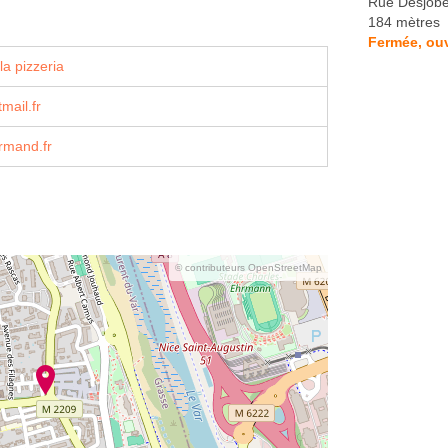
Rue Desjobe
184 mètres
Fermée, ouv
la pizzeria
mail.fr
rmand.fr
© contributeurs OpenStreetMap