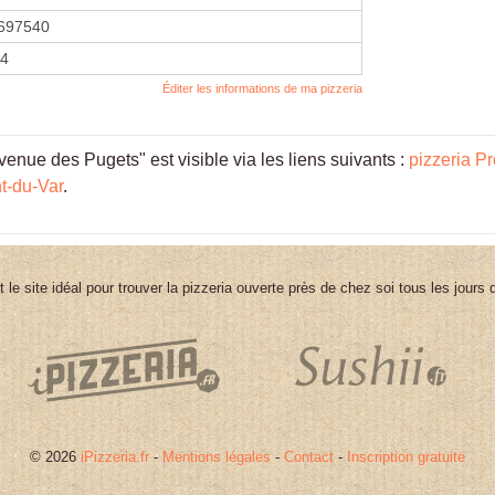
697540
14
Éditer les informations de ma pizzeria
nue des Pugets" est visible via les liens suivants :
pizzeria P
t-du-Var
.
st le site idéal pour trouver la pizzeria ouverte près de chez soi tous les jours
© 2026
iPizzeria.fr
-
Mentions légales
-
Contact
-
Inscription gratuite