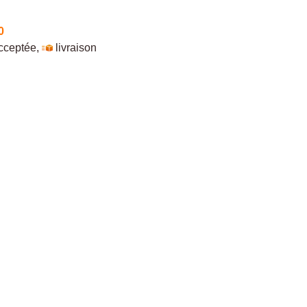
0
cceptée
,
livraison