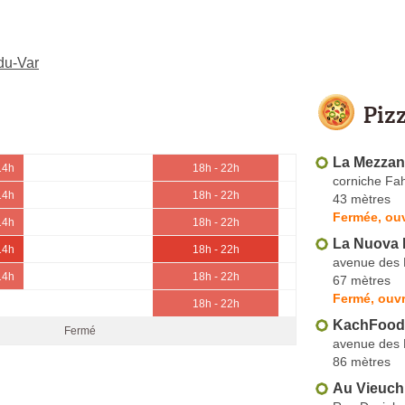
-du-Var
Piz
La Mezzan
14h
18h - 22h
corniche Fa
14h
18h - 22h
43 mètres
Fermée, ouv
14h
18h - 22h
La Nuova 
14h
18h - 22h
avenue des 
14h
18h - 22h
67 mètres
Fermé, ouv
18h - 22h
KachFood
Fermé
avenue des 
86 mètres
Au Vieuch