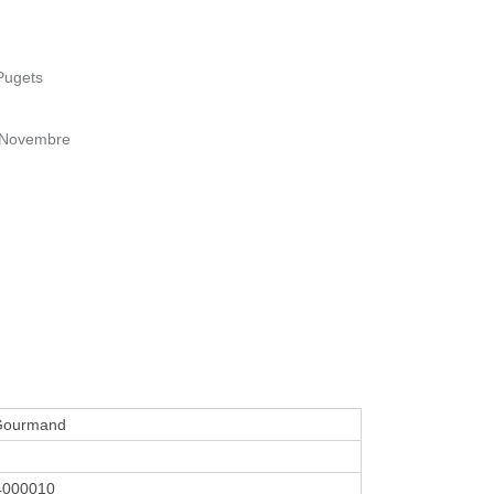
Pugets
1 Novembre
Gourmand
4000010