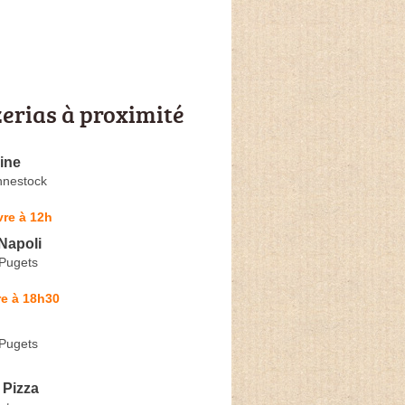
zerias à proximité
ine
hnestock
re à 12h
Napoli
Pugets
re à 18h30
Pugets
 Pizza