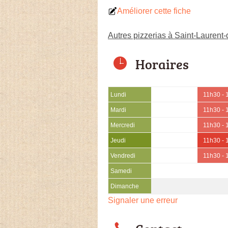
Améliorer cette fiche
Autres pizzerias à Saint-Laurent
Horaires
Lundi
11h30 - 
Mardi
11h30 - 
Mercredi
11h30 - 
Jeudi
11h30 - 
Vendredi
11h30 - 
Samedi
Dimanche
Signaler une erreur