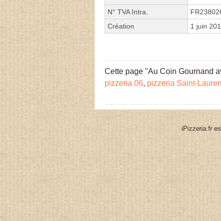
N° TVA Intra.
FR23802
Création
1 juin 20
Cette page "Au Coin Gournand ave
pizzeria 06
,
pizzeria Saint-Lauren
iPizzeria.fr e