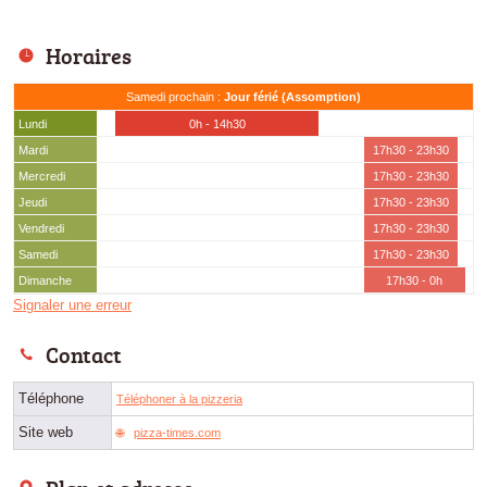
Horaires
Samedi prochain :
Jour férié (Assomption)
Lundi
0h - 14h30
Mardi
17h30 - 23h30
Mercredi
17h30 - 23h30
Jeudi
17h30 - 23h30
Vendredi
17h30 - 23h30
Samedi
17h30 - 23h30
Dimanche
17h30 - 0h
Signaler une erreur
Contact
Téléphone
Téléphoner à la pizzeria
Site web
pizza-times.com