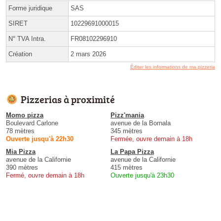
Forme juridique
SAS
SIRET
10229691000015
N° TVA Intra.
FR08102296910
Création
2 mars 2026
Éditer les informations de ma pizzeria
Pizzerias à proximité
Momo pizza
Pizz'mania
Boulevard Carlone
avenue de la Bornala
78 mètres
345 mètres
Ouverte jusqu'à 22h30
Fermée, ouvre demain à 18h
Mia Pizza
La Papa Pizza
avenue de la Californie
avenue de la Californie
390 mètres
415 mètres
Fermé, ouvre demain à 18h
Ouverte jusqu'à 23h30