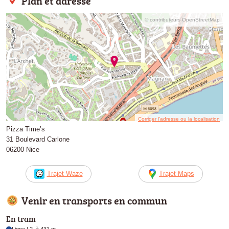
Plan et adresse
© contributeurs OpenStreetMap
Corriger l’adresse ou la localisation
Pizza Time’s
31 Boulevard Carlone
06200 Nice
Trajet Waze
Trajet Maps
Venir en transports en commun
En tram