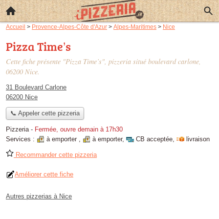
Accueil
>
Provence-Alpes-Côte d'Azur
>
Alpes-Maritimes
>
Nice
Pizza Time’s
Cette fiche présente "Pizza Time’s", pizzeria situé
boulevard carlone
,
06200 Nice.
31 Boulevard Carlone
06200 Nice
📞 Appeler cette pizzeria
Pizzeria
-
Fermée, ouvre demain à 17h30
Services :
à emporter
,
à emporter
,
CB acceptée
,
livraison
Recommander cette pizzeria
Améliorer cette fiche
Autres pizzerias à Nice