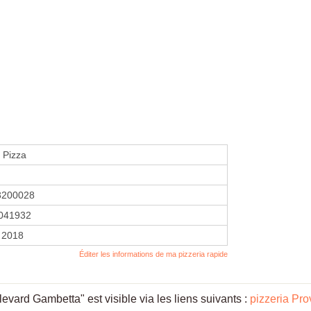
 Pizza
3200028
041932
 2018
Éditer les informations de ma pizzeria rapide
vard Gambetta" est visible via les liens suivants :
pizzeria Pr