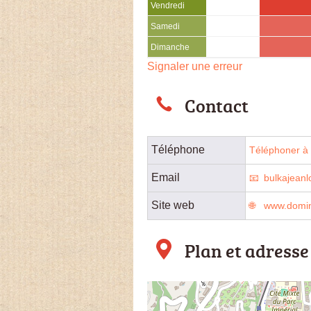
Vendredi
Samedi
Dimanche
Signaler une erreur
Contact
Téléphone
Téléphoner à l
Email
bulkajeanl
Site web
www.domin
Plan et adresse