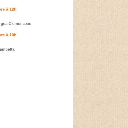
re à 12h
rges Clemenceau
re à 10h
Gambetta