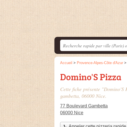
Accueil
>
Provence-Alpes-Côte d'Azur
Domino'S Pizza
Cette fiche présente "Domino'S P
gambetta
, 06000 Nice.
77 Boulevard Gambetta
06000 Nice
📞 Appeler cette pizzeria rapide