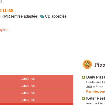
à 11h30
s
PMR
(entrée adaptée)
,
CB acceptée
,
apide
Piz
Daily Pizz
11h30 - 0h
Boulevard 
11h30 - 0h
360 mètres
Fermée, ouv
11h30 - 0h
Keter Res
11h30 - 0h
avenue Geo