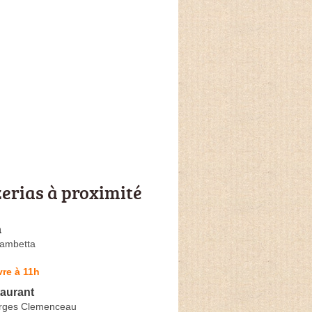
zerias à proximité
a
Gambetta
re à 11h
taurant
rges Clemenceau