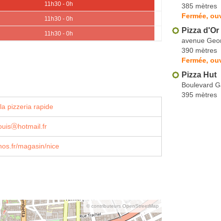
11h30 - 0h
385 mètres
Fermée, ouv
11h30 - 0h
Pizza d'Or
11h30 - 0h
avenue Geo
390 mètres
Fermée, ouv
Pizza Hut
Boulevard 
395 mètres
a pizzeria rapide
ouisⓐhotmail.fr
os.fr/magasin/nice
© contributeurs OpenStreetMap