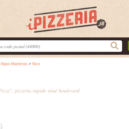
>
Alpes-Maritimes
>
Nice
izza", pizzeria rapide situé
boulevard