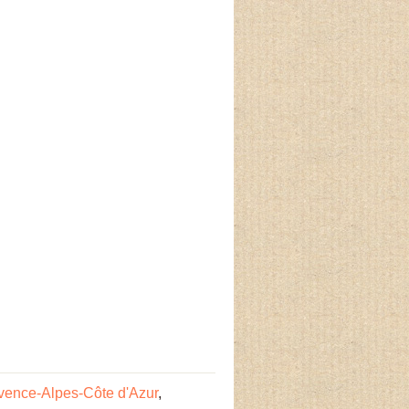
ovence-Alpes-Côte d'Azur
,