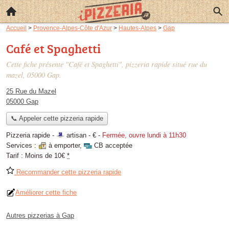
Accueil
>
Provence-Alpes-Côte d'Azur
>
Hautes-Alpes
>
Gap
Café et Spaghetti
Cette fiche présente "Café et Spaghetti", pizzeria rapide situé
rue du
mazel
, 05000 Gap.
25 Rue du Mazel
05000 Gap
📞 Appeler cette pizzeria rapide
Pizzeria rapide -
artisan
-
€
-
Fermée, ouvre lundi à 11h30
Services :
à emporter
,
CB acceptée
Tarif :
Moins de 10€
*
Recommander cette pizzeria rapide
Améliorer cette fiche
Autres pizzerias à Gap