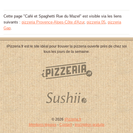
Cette page "Café et Spaghetti Rue du Mazel" est visible via les liens
suivants :
pizzeria Provence-Alpes-Côte d'Azur
,
pizzeria 05
,
pizzeria
Gap
.
iPizzeria.fr est le site idéal pour trouver la pizzeria ouverte près de chez soi
tous les jours de la semaine.
© 2026
iPizzeria.fr
Mentions légales
-
Contact
-
Inscription gratuite