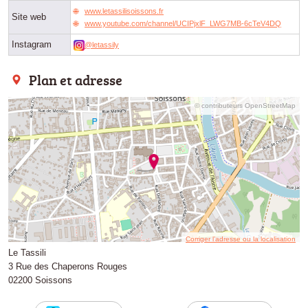
www.letassilisoissons.fr
Site web
www.youtube.com/channel/UCIPjxlF_LWG7MB-6cTeV4DQ
Instagram
@letassily
Plan et adresse
© contributeurs OpenStreetMap
Corriger l’adresse ou la localisation
Le Tassili
3 Rue des Chaperons Rouges
02200 Soissons