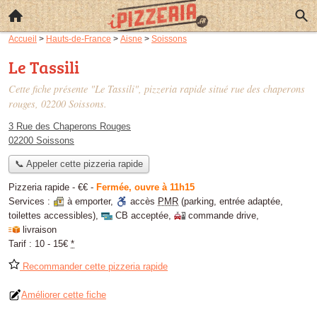
Accueil
>
Hauts-de-France
>
Aisne
>
Soissons
Le Tassili
Cette fiche présente "Le Tassili", pizzeria rapide situé
rue des chaperons
rouges
, 02200 Soissons.
3 Rue des Chaperons Rouges
02200 Soissons
📞 Appeler cette pizzeria rapide
Pizzeria rapide -
€€
-
Fermée, ouvre à 11h15
Services :
à emporter
,
accès
PMR
(parking, entrée adaptée,
toilettes accessibles)
,
CB acceptée
,
commande drive
,
livraison
Tarif :
10 - 15€
*
Recommander cette pizzeria rapide
Améliorer cette fiche