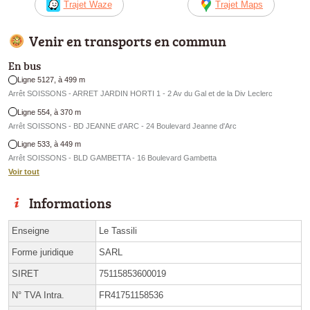
Trajet Waze
Trajet Maps
Venir en transports en commun
En bus
Ligne 5127, à 499 m
Arrêt SOISSONS - ARRET JARDIN HORTI 1 - 2 Av du Gal et de la Div Leclerc
Ligne 554, à 370 m
Arrêt SOISSONS - BD JEANNE d'ARC - 24 Boulevard Jeanne d'Arc
Ligne 533, à 449 m
Arrêt SOISSONS - BLD GAMBETTA - 16 Boulevard Gambetta
Voir tout
Informations
Enseigne
Le Tassili
Forme juridique
SARL
SIRET
75115853600019
N° TVA Intra.
FR41751158536