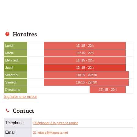
Horaires
Lundi
11h15 - 22h
Mardi
11h15 - 22h
Mercredi
11h15 - 22h
Jeudi
11h15 - 22h
Vendredi
11h15 - 22h30
Samedi
11h15 - 22h30
Dimanche
17h15 - 22h
Signaler une erreur
Contact
Téléphone
Téléphoner à la pizzeria rapide
Email
letassiliⓐlaposte.net