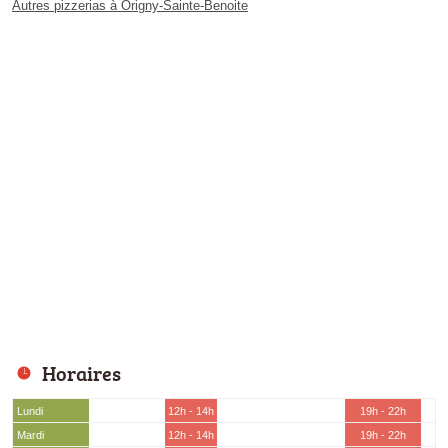
Autres pizzerias à Origny-Sainte-Benoite
Horaires
Lundi
12h - 14h
19h - 22h
Mardi
12h - 14h
19h - 22h