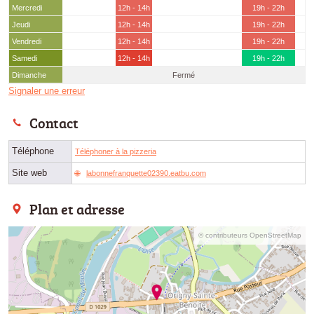
Mercredi
12h - 14h
19h - 22h
Jeudi
12h - 14h
19h - 22h
Vendredi
12h - 14h
19h - 22h
Samedi
12h - 14h
19h - 22h
Dimanche
Fermé
Signaler une erreur
Contact
Téléphone
Téléphoner à la pizzeria
Site web
labonnefranquette02390.eatbu.com
Plan et adresse
© contributeurs OpenStreetMap