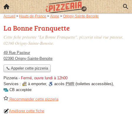
Accueil
>
Hauts-de-France
>
Aisne
>
Origny-Sainte-Benoite
La Bonne Franquette
Cette fiche présente "La Bonne Franquette", pizzeria situé
rue pasteur
,
02390 Origny-Sainte-Benoite.
49 Rue Pasteur
02390 Origny-Sainte-Benoite
📞 Appeler cette pizzeria
Pizzeria
-
Fermé, ouvre lundi à 12h00
Services :
à emporter
,
accès
PMR
(toilettes accessibles)
,
CB acceptée
Recommander cette pizzeria
Améliorer cette fiche