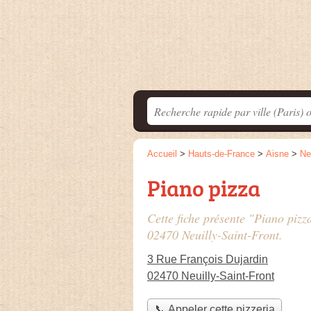
Accueil
>
Hauts-de-France
>
Aisne
>
Ne
Piano pizza
Cette fiche présente "Piano pizz
02470 Neuilly-Saint-Front.
3 Rue François Dujardin
02470 Neuilly-Saint-Front
📞 Appeler cette pizzeria