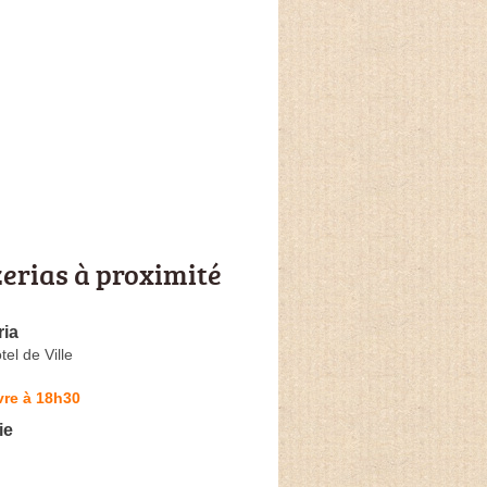
zerias à proximité
ria
tel de Ville
vre à 18h30
ie