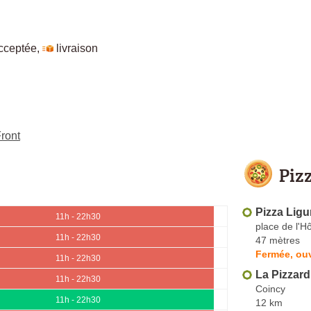
cceptée
,
livraison
Front
Piz
Pizza Ligu
11h - 22h30
place de l'Hô
11h - 22h30
47 mètres
Fermée, ou
11h - 22h30
La Pizzard
11h - 22h30
Coincy
11h - 22h30
12 km