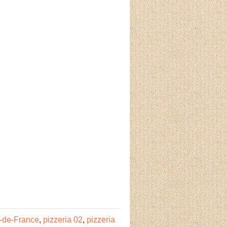
s-de-France
,
pizzeria 02
,
pizzeria