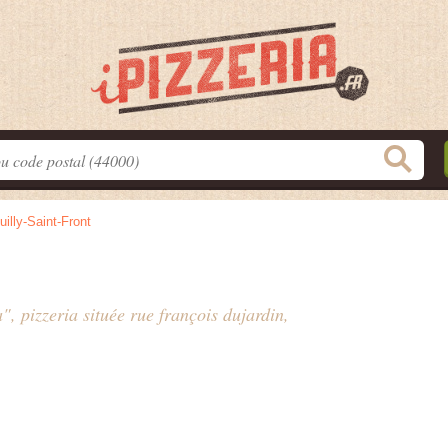
uilly-Saint-Front
a", pizzeria située
rue françois dujardin
,