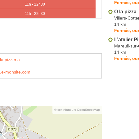
Fermée, ouv
11h - 22h30
O la pizza
11h - 22h30
Villers-Cotte
14 km
Fermée, ouv
L’atelier P
Mareuil-sur
14 km
Fermée, ou
la pizzeria
o.e-monsite.com
© contributeurs OpenStreetMap