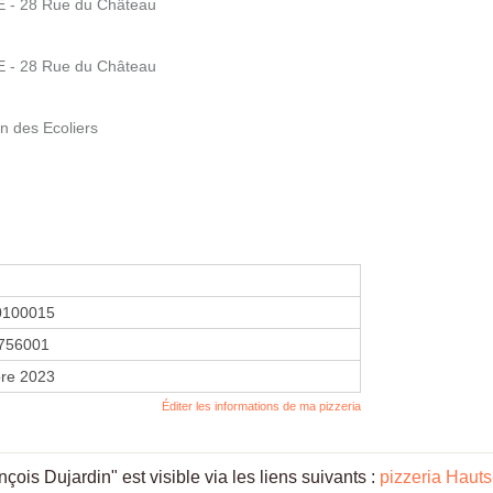
E - 28 Rue du Château
E - 28 Rue du Château
n des Ecoliers
0100015
756001
re 2023
Éditer les informations de ma pizzeria
ois Dujardin" est visible via les liens suivants :
pizzeria Haut