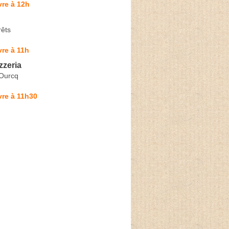
re à 12h
rêts
re à 11h
izzeria
-Ourcq
vre à 11h30