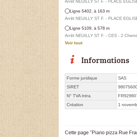
Arrêt NEUILLY ST F. - PLACE EGLIS
Ligne 5402, à 163 m
Arrêt NEUILLY ST F. - PLACE EGLIS
Ligne 5109, à 578 m
Arrêt NEUILLY ST F. - CES - 2 Chemi
Voir tout
Informations
Forme juridique
SAS
SIRET
9807560
N° TVA Intra.
FR92980
Création
1 novemb
Cette page "Piano pizza Rue Franç