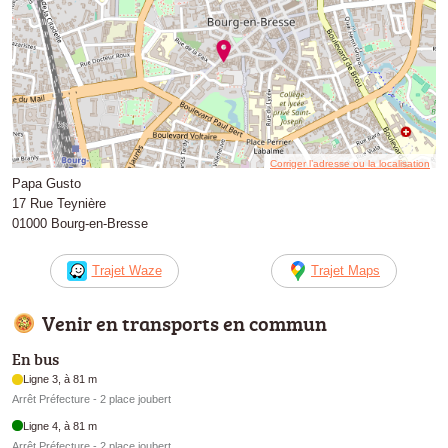
Corriger l’adresse ou la localisation
Papa Gusto
17 Rue Teynière
01000 Bourg-en-Bresse
Trajet Waze
Trajet Maps
Venir en transports en commun
En bus
Ligne 3, à 81 m
Arrêt Préfecture - 2 place joubert
Ligne 4, à 81 m
Arrêt Préfecture - 2 place joubert