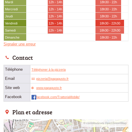
Mardi
12h - 14h
18h30 - 22h
Mercredi
12h - 14h
18h30 - 22h
Jeudi
12h - 14h
18h30 - 22h
Vendredi
12h - 14h
18h30 - 22h30
Samedi
12h - 14h
18h30 - 22h30
Dimanche
18h30 - 22h
Signaler une erreur
Contact
Téléphone
Téléphoner à la pizzeria
Email
pizzeriaⓐpapagusto.fr
Site web
www.papagusto.fr
Facebook
facebook.com/TrattoriaMobile/
Plan et adresse
© contributeurs OpenStreetMap