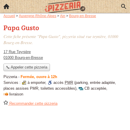
Accueil
>
Auvergne-Rhône-Alpes
>
Ain
>
Bourg-en-Bresse
Papa Gusto
Cette fiche présente "Papa Gusto", pizzeria situé
rue teynière
, 01000
Bourg-en-Bresse.
17 Rue Teynière
01000 Bourg-en-Bresse
📞 Appeler cette pizzeria
Pizzeria
-
Fermée, ouvre à 12h
Services :
à emporter
,
accès
PMR
(parking, entrée adaptée,
places assises PMR, toilettes accessibles)
,
CB acceptée
,
livraison
Recommander cette pizzeria