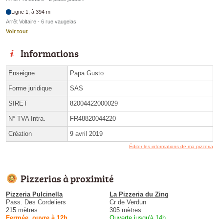
Ligne 1, à 394 m
Arrêt Voltaire - 6 rue vaugelas
Voir tout
Informations
Enseigne
Papa Gusto
Forme juridique
SAS
SIRET
82004422000029
N° TVA Intra.
FR48820044220
Création
9 avril 2019
Éditer les informations de ma pizzeria
Pizzerias à proximité
Pizzeria Pulcinella
La Pizzeria du Zing
Pass. Des Cordeliers
Cr de Verdun
215 mètres
305 mètres
Fermée, ouvre à 12h
Ouverte jusqu'à 14h