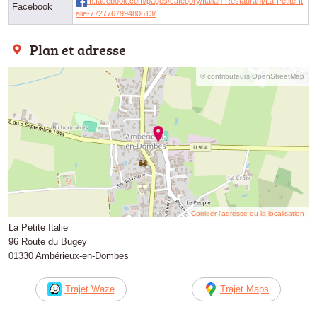
m.facebook.com/pages/category/Italian-Restaurant/La-Petite-It
Facebook
alie-772776799480613/
Plan et adresse
© contributeurs OpenStreetMap
Corriger l’adresse ou la localisation
La Petite Italie
96 Route du Bugey
01330 Ambérieux-en-Dombes
Trajet Waze
Trajet Maps