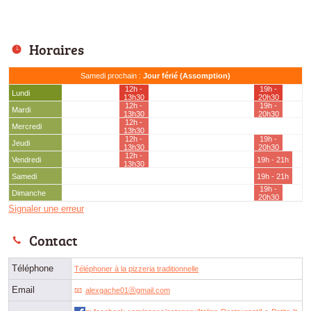
Horaires
Samedi prochain :
Jour férié (Assomption)
12h -
19h -
Lundi
13h30
20h30
12h -
19h -
Mardi
13h30
20h30
12h -
Mercredi
13h30
12h -
19h -
Jeudi
13h30
20h30
12h -
Vendredi
19h - 21h
13h30
Samedi
19h - 21h
19h -
Dimanche
20h30
Signaler une erreur
Contact
Téléphone
Téléphoner à la pizzeria traditionnelle
Email
alexgache01ⓐgmail.com