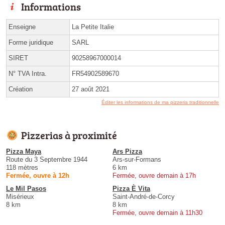
Informations
Enseigne
La Petite Italie
Forme juridique
SARL
SIRET
90258967000014
N° TVA Intra.
FR54902589670
Création
27 août 2021
Éditer les informations de ma pizzeria traditionnelle
Pizzerias à proximité
Pizza Maya
Ars Pizza
Route du 3 Septembre 1944
Ars-sur-Formans
118 mètres
6 km
Fermée, ouvre à 12h
Fermée, ouvre demain à 17h
Le Mil Pasos
Pizza È Vita
Misérieux
Saint-André-de-Corcy
8 km
8 km
Fermée, ouvre demain à 11h30