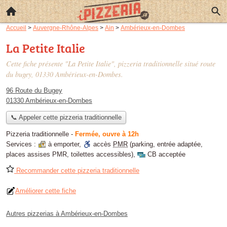
Accueil
>
Auvergne-Rhône-Alpes
>
Ain
>
Ambérieux-en-Dombes
La Petite Italie
Cette fiche présente "La Petite Italie", pizzeria traditionnelle situé
route
du bugey
, 01330 Ambérieux-en-Dombes.
96 Route du Bugey
01330 Ambérieux-en-Dombes
📞 Appeler cette pizzeria traditionnelle
Pizzeria traditionnelle
-
Fermée, ouvre à 12h
Services :
à emporter
,
accès
PMR
(parking, entrée adaptée,
places assises PMR, toilettes accessibles)
,
CB acceptée
Recommander cette pizzeria traditionnelle
Améliorer cette fiche
Autres pizzerias à Ambérieux-en-Dombes